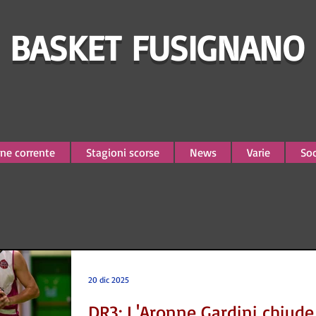
BASKET FUSIGNANO
ne corrente
Stagioni scorse
News
Varie
Soc
20 dic 2025
DR3: L'Aronne Gardini chiude 