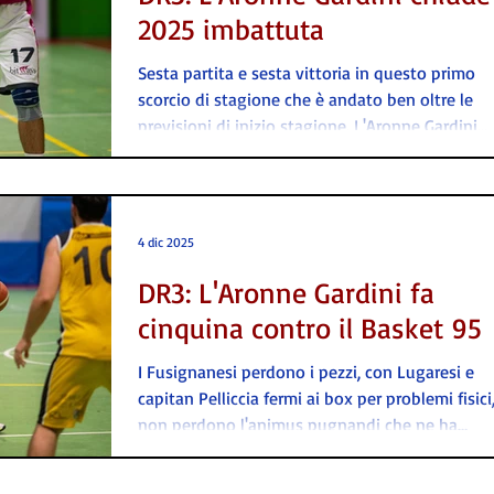
2025 imbattuta
Sesta partita e sesta vittoria in questo primo
scorcio di stagione che è andato ben oltre le
previsioni di inizio stagione. L'Aronne Gardini
chiude così l'anno in bellezza e da imbattuta.
Contro il Grifo Imola altro successo 'wire tu wire
Qualche difficoltà nei primi 20 minuti in cui i
padroni di casa hanno dovuto togliersi un po' 
4 dic 2025
ruggine di dosso. Forse perché erano 16 giorni 
non giocavano, forse perché hanno dovuto tro
DR3: L'Aronne Gardini fa
i giusti equilibri in campo a causa delle
cinquina contro il Basket 95
I Fusignanesi perdono i pezzi, con Lugaresi e
capitan Pelliccia fermi ai box per problemi fisic
non perdono l'animus pugnandi che ne ha
contraddistinto questo inizio di stagione e alla
riescono ad avere la meglio contro il Basket 95