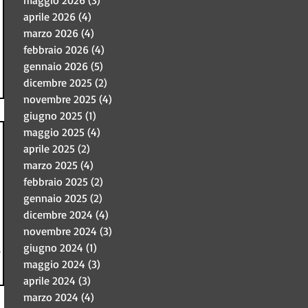
maggio 2026
(3)
3 post
aprile 2026
(4)
4 post
marzo 2026
(4)
4 post
febbraio 2026
(4)
4 post
gennaio 2026
(5)
5 post
dicembre 2025
(2)
2 post
novembre 2025
(4)
4 post
'.
giugno 2025
(1)
1 post
maggio 2025
(4)
4 post
di
aprile 2025
(2)
2 post
che
marzo 2025
(4)
4 post
vare
febbraio 2025
(2)
2 post
gennaio 2025
(2)
2 post
dicembre 2024
(4)
4 post
novembre 2024
(3)
3 post
giugno 2024
(1)
1 post
i, ma
maggio 2024
(3)
3 post
aprile 2024
(3)
3 post
 fine
marzo 2024
(4)
4 post