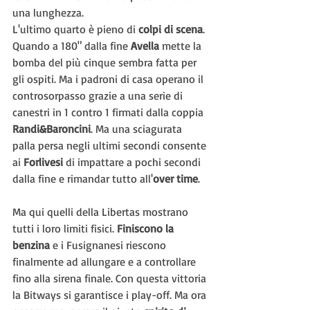
una lunghezza.
L'ultimo quarto è pieno di 
colpi di scena
. 
Quando a 180" dalla fine 
Avella
 mette la 
bomba del più cinque sembra fatta per 
gli ospiti. Ma i padroni di casa operano il 
controsorpasso grazie a una serie di 
canestri in 1 contro 1 firmati dalla coppia 
Randi&Baroncini
. Ma una sciagurata 
palla persa negli ultimi secondi consente 
ai 
Forlivesi
 di impattare a pochi secondi 
dalla fine e rimandar tutto all'
over time
.
Ma qui quelli della Libertas mostrano 
tutti i loro limiti fisici. 
Finiscono la 
benzina 
e i Fusignanesi riescono 
finalmente ad allungare e a controllare 
fino alla sirena finale. Con questa vittoria 
la Bitways si garantisce i play-off. Ma ora 