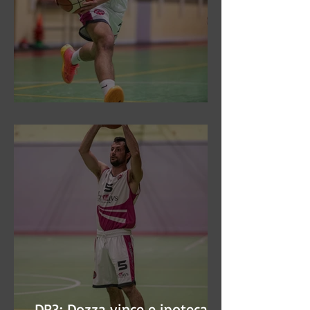
DR3: Sconfitti ed eliminati
DR3: Dozza vince e ipoteca la