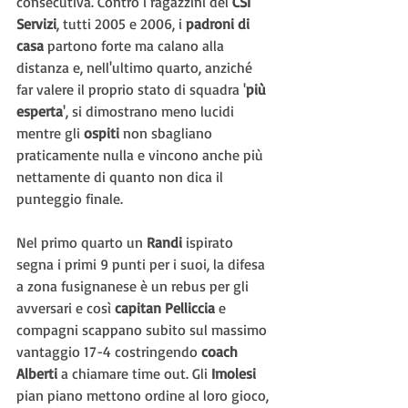
consecutiva. Contro i ragazzini del 
CSI 
Servizi
, tutti 2005 e 2006, i 
padroni di 
casa 
partono forte ma calano alla 
distanza e, nell'ultimo quarto, anziché 
far valere il proprio stato di squadra '
più 
esperta
', si dimostrano meno lucidi 
mentre gli 
ospiti 
non sbagliano 
praticamente nulla e vincono anche più 
nettamente di quanto non dica il 
punteggio finale.
Nel primo quarto un 
Randi 
ispirato 
segna i primi 9 punti per i suoi, la difesa 
a zona fusignanese è un rebus per gli 
avversari e così 
capitan Pelliccia
 e 
compagni scappano subito sul massimo 
vantaggio 17-4 costringendo 
coach 
Alberti
 a chiamare time out. Gli 
Imolesi 
pian piano mettono ordine al loro gioco, 