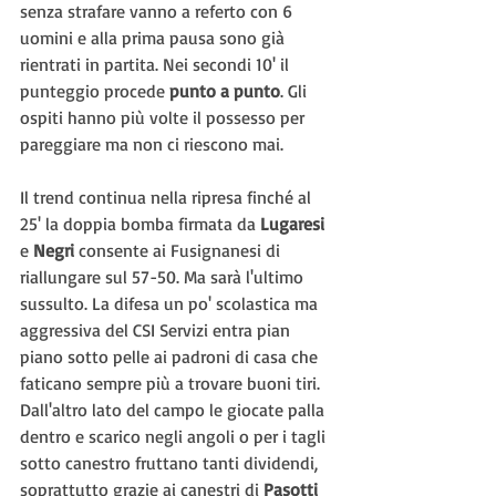
senza strafare vanno a referto con 6 
uomini e alla prima pausa sono già 
rientrati in partita. Nei secondi 10' il 
punteggio procede 
punto a punto
. Gli 
ospiti hanno più volte il possesso per 
pareggiare ma non ci riescono mai.
Il trend continua nella ripresa finché al 
25' la doppia bomba firmata da 
Lugaresi 
e 
Negri 
consente ai Fusignanesi di 
riallungare sul 57-50. Ma sarà l'ultimo 
sussulto. La difesa un po' scolastica ma 
aggressiva del CSI Servizi entra pian 
piano sotto pelle ai padroni di casa che 
faticano sempre più a trovare buoni tiri. 
Dall'altro lato del campo le giocate palla 
dentro e scarico negli angoli o per i tagli 
sotto canestro fruttano tanti dividendi, 
soprattutto grazie ai canestri di 
Pasotti 