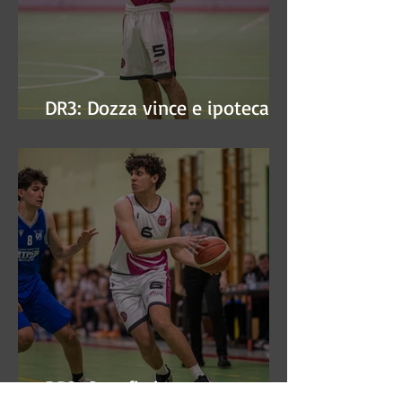
DR3: Dozza vince e ipoteca la
finale
DR3: Sconfitti ma promossi