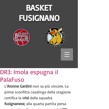
BASKET
FUSIGNANO
DR3: Imola espugna il
PalaFuso
L'
Aronne Gardini
 non sa più vincere. La 
prima sconfitta casalinga della stagione 
certifica la 
crisi 
della squadra 
fusignanese
, alla quarta partita persa 