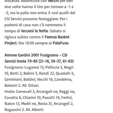
distanza. Addirittura con 
Vecchi 
per ben 
due volte hanno il tiro per tornare a -1 e 
-2, ma la palla non entra. E così quelli del 
CSI Servizi possono festeggiare. Per i 
padroni di casa non c'è nemmeno il 
tempo di 
leccarsi le ferite
. Sabato si 
rigioca subito contro il
 Faenza Basket 
Project
. Ore 19:30 sempre al 
PalaFuso
.
Aronne Gardini 2001 Fusignano - CSI 
Servizi Imola 79-85 (21-16, 39-37, 61-63)
Fusignano: Lugaresi 13, Pelliccia 5, Negri 
10, Botti 2, Babini 5, Randi 22, Quadalti 4, 
Geminiani, Baldini, Vecchi 16, Candelma, 
Balestri 2. All. Ortasi.
Imola: Carnevali 2, Arcangeli ne, Raggi ne, 
Covatta 6, Chiarini 10, Pasotti 19, Ferlini, 
Nalon 13, Medri ne, Resta 31, Arcangeli 2, 
Ragazzini 2. All. Alberti.