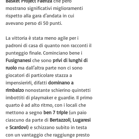
Basket Project Faenza
 che però 
mostrano significativi miglioramenti 
rispetto alla gara d'andata in cui 
avevano perso di 50 punti.
La vittoria è stata meno agile per i 
padroni di casa di quanto non racconti il 
punteggio finale. Cominciano bene i 
Fusignanesi 
che sono 
privi di lunghi di 
ruolo
 ma dall'altra parte non ci sono 
giocatori di particolare stazza a 
impensierirli, difatti 
dominano a 
rimbalzo
 nonostante schierino quintetti 
imbottiti di playmaker e guardie. Il primo 
quarto è ad alto ritmo, con i locali che 
mettono a segno 
ben 7 triple
 (un paio 
ciascuno da parte di 
Bertazzoli
, 
Lugaresi 
e 
Scardovi
) e schizzano subito in testa 
con un vantaggio che raggiunge presto 