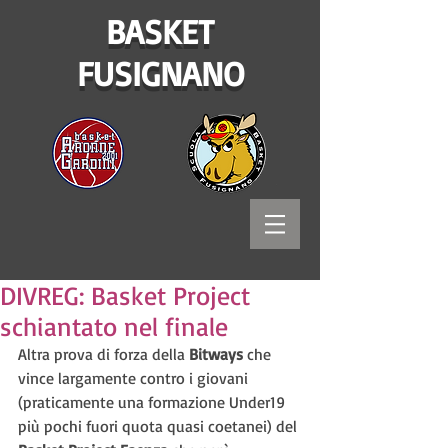
BASKET
FUSIGNANO
DIVREG: Basket Project
schiantato nel finale
Altra prova di forza della 
Bitways
 che 
vince largamente contro i giovani 
(praticamente una formazione Under19 
più pochi fuori quota quasi coetanei) del 