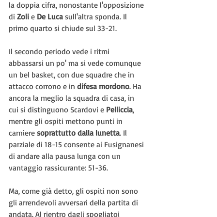
la doppia cifra, nonostante l'opposizione 
di 
Zoli 
e 
De Luca
 sull'altra sponda. Il 
primo quarto si chiude sul 33-21.
Il secondo periodo vede i ritmi 
abbassarsi un po' ma si vede comunque 
un bel basket, con due squadre che in 
attacco corrono e in 
difesa mordono
. Ha 
ancora la meglio la squadra di casa, in 
cui si distinguono Scardovi e 
Pelliccia
, 
mentre gli ospiti mettono punti in 
carniere 
soprattutto dalla lunetta
. Il 
parziale di 18-15 consente ai Fusignanesi 
di andare alla pausa lunga con un 
vantaggio rassicurante: 51-36.
Ma, come già detto, gli ospiti non sono 
gli arrendevoli avversari della partita di 
andata. Al rientro dagli spogliatoi 