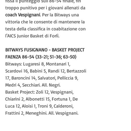
fissa il punteggio sull'86-54 finale, fin 
troppo punitivo per i giovani allenati da 
coach Vespignani
. Per la Bitways una 
vittoria che le consente di mantenere la 
testa della classifica in coabitazione con 
l'AICS Junior Basket di Forlì.
BITWAYS FUSIGNANO - BASKET PROJECT 
FAENZA 86-54 (33-21; 51-36; 63-50)
Bitways: Lugaresi 8, Montanari 1, 
Scardovi 16, Babini 5, Randi 12, Bertazzoli 
17, Baroncini 14, Salvatori, Pelliccia 9, 
Medri 4, Secchiari. All. Negri.
Basket Project: Zoli 12, Vespignani, 
Chiarini 2, Albonetti 15, Fortuna 1, De 
Luca 12, Aloisi 1, Troni 9, Calderoni, 
Frattini 2, Meneghini. All. Vespignani.