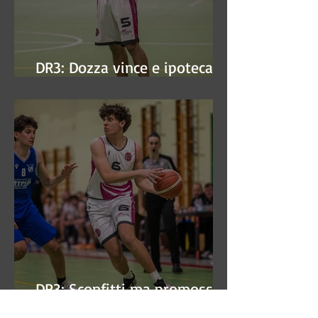
DR3: Dozza vince e ipoteca la
finale
DR3: Sconfitti ma promossi
alle semifinali