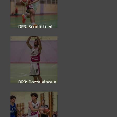
DR3: Sconfitti ed
eliminati
DR3: Dozza vince e
ipoteca la finale