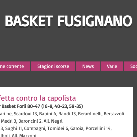
BASKET FUSIGNANO
ne corrente
Stagioni scorse
News
Varie
Soc
fetta contro la capolista
 Basket Forlì 80-47 (16-9, 40-23, 59-35)
 ne, Scardovi 13, Babini 4, Randi 13, Berardinelli, Bertazzoli 
 Medri 3, Baroncini 2. All. Negri.
 3, Sughi 11, Compagni, Tomidei 6, Garoia, Porcellini 14, 
lboli. All. Mazzoni.