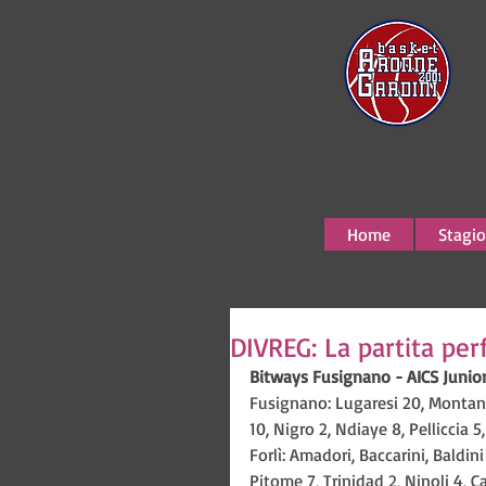
Home
Stagio
DIVREG: La partita per
Bitways Fusignano - AICS Junior
Fusignano: Lugaresi 20, Montanari
10, Nigro 2, Ndiaye 8, Pelliccia 5,
Forlì: Amadori, Baccarini, Baldini
Pitome 7, Trinidad 2, Ninoli 4, Ca