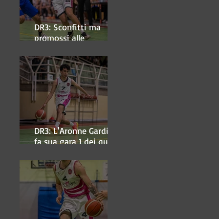
DR3: Sconfitti ma
promossi alle
semifinali
DR3: L'Aronne Gardini
fa sua gara 1 dei quarti
play-off.