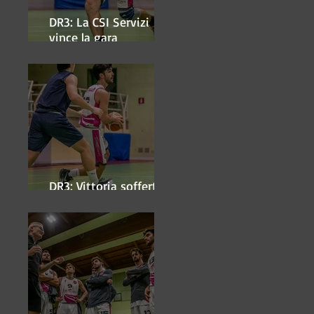
DR3: La CSI Servizi
vince la gara
'antipasto' dei play-off
DR3: Vittoria sofferta a
Faenza