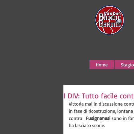
Home
Stagio
I DIV: Tutto facile con
Vittoria mai in discussione cont
in fase di ricostruzione, lontana
contro i 
Fusignanesi 
sono in for
ha lasciato scorie.