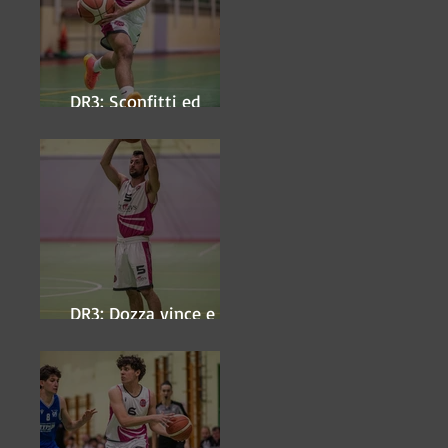
DR3: Sconfitti ed
eliminati
DR3: Dozza vince e
ipoteca la finale