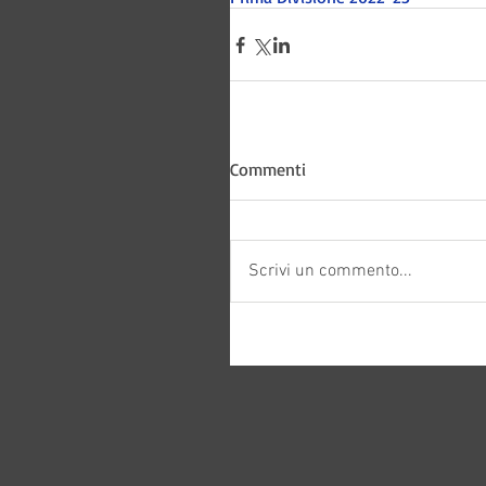
Commenti
Scrivi un commento...
Bitways -