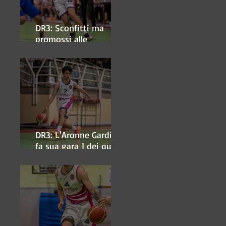
DR3: Sconfitti ma
promossi alle
semifinali
DR3: L'Aronne Gardini
fa sua gara 1 dei quarti
play-off.