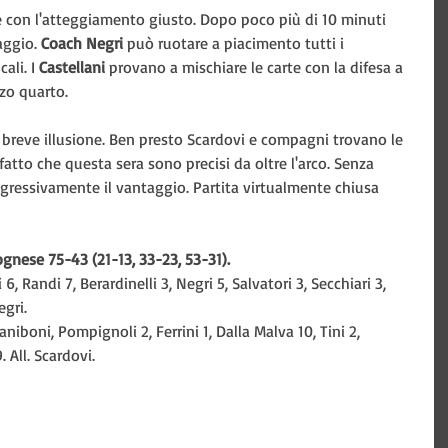
 e con l'atteggiamento giusto. Dopo poco più di 10 minuti 
aggio. 
Coach Negri
 può ruotare a piacimento tutti i 
ali. I 
Castellani 
provano a mischiare le carte con la difesa a 
zo quarto.
 breve illusione. Ben presto Scardovi e compagni trovano le 
fatto che questa sera sono precisi da oltre l'arco. Senza 
ressivamente il vantaggio. Partita virtualmente chiusa 
gnese 75-43 (21-13, 33-23, 53-31).
, Randi 7, Berardinelli 3, Negri 5, Salvatori 3, Secchiari 3, 
egri.
niboni, Pompignoli 2, Ferrini 1, Dalla Malva 10, Tini 2, 
. All. Scardovi.