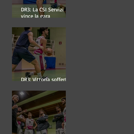
DR3: La CSI Servizi
vince la gara
'antipasto' dei play-off
DR3: Vittoria sofferta a
Faenza