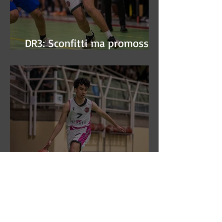
DR3: Sconfitti ma promossi
alle semifinali
DR3: L'Aronne Gardini fa sua
gara 1 dei quarti play-off.