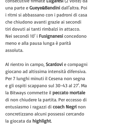
consecutive firmate 
Lugaresi 
(2 volte) da 
una parte e 
Gueye&Bandini
 dall'altra. Poi 
i ritmi si abbassano con i padroni di casa 
che chiudono avanti grazie ai secondi 
tiri dovuti ai tanti rimbalzi in attacco. 
Nei secondi 10' i 
Fusignanesi 
concedono 
meno e alla pausa lunga è parità 
assoluta.
Al rientro in campo, 
Scardovi 
e compagni 
giocano ad altissima intensità difensiva. 
Per 7 lunghi minuti il Cesena non segna 
e gli ospiti scappano sul 30-43 al 27'. Ma 
la Bitways commette il 
peccato mortale
di non chiudere la partita. Per eccesso di 
entusiasmo i ragazzi di 
coach Negri
 non 
concretizzano alcuni possessi cercando 
la giocata da 
highlight
.