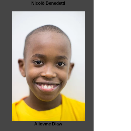
Nicolò Benedetti
Aliovme Diaw