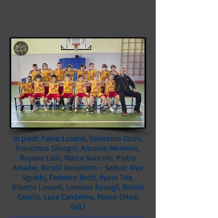
In piedi: Fabio Lusardi, Valentino Occhi,
Francesco Silvagni, Antonio Morellini,
Rayane Laiti, Marco Vuocolo, Pietro
Amadei, Nicolò Benedetti -
Seduti: Alex
Sgubbi, Federico Botti, Ilyass Tria,
Alberto Lusardi, Lorenzo Ravagli, Nicolò
Carullo, Luca Candelma, Marco Ortasi
(all.)