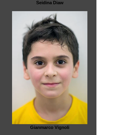
Seidina Diaw
Gianmarco Vignoli