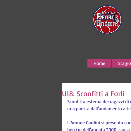
Home
Stagio
U18: Sconfitti a Forlì
Sconfitta esterna dei ragazzi di c
una partita dall'andamento alte
L'Aronne Gardini si presenta con
ben tre dell'annata 2000, causa 