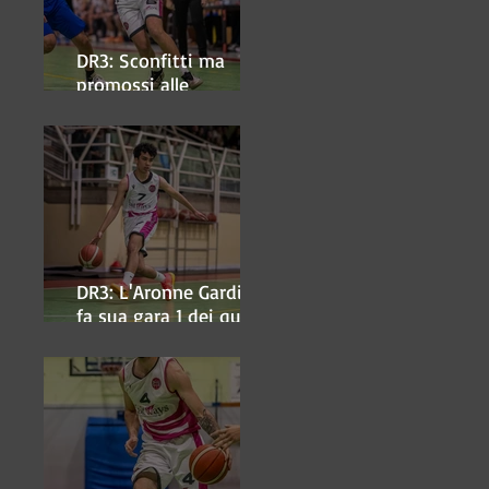
DR3: Sconfitti ma
promossi alle
semifinali
DR3: L'Aronne Gardini
fa sua gara 1 dei quarti
play-off.