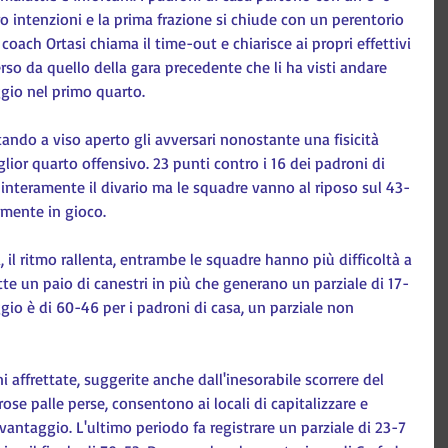
ro intenzioni e la prima frazione si chiude con un perentorio 
 coach Ortasi chiama il time-out e chiarisce ai propri effettivi 
rso da quello della gara precedente che li ha visti andare 
io nel primo quarto.
tando a viso aperto gli avversari nonostante una fisicità 
glior quarto offensivo. 23 punti contro i 16 dei padroni di 
re interamente il divario ma le squadre vanno al riposo sul 43-
tamente in gioco.
 il ritmo rallenta, entrambe le squadre hanno più difficoltà a 
tte un paio di canestri in più che generano un parziale di 17-
eggio è di 60-46 per i padroni di casa, un parziale non 
i affrettate, suggerite anche dall'inesorabile scorrere del 
e palle perse, consentono ai locali di capitalizzare e 
antaggio. L'ultimo periodo fa registrare un parziale di 23-7 