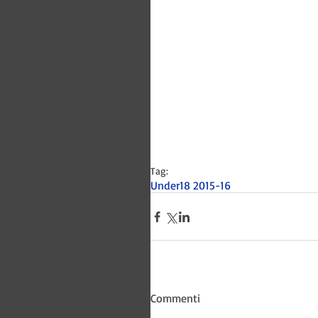
Tag:
Under18 2015-16
Bitways -
Commenti