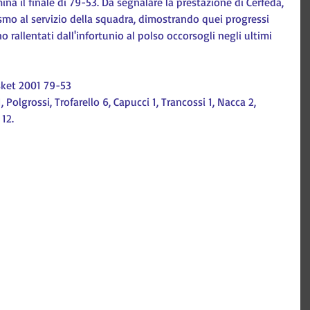
ina il finale di 79-53. Da segnalare la prestazione di Cerfeda, 
smo al servizio della squadra, dimostrando quei progressi 
 rallentati dall'infortunio al polso occorsogli negli ultimi 
asket 2001 79-53
 Polgrossi, Trofarello 6, Capucci 1, Trancossi 1, Nacca 2, 
 12.