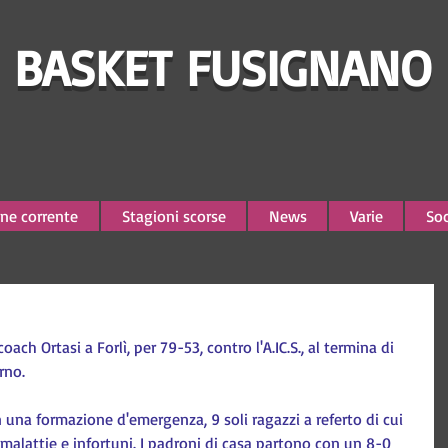
BASKET FUSIGNANO
ne corrente
Stagioni scorse
News
Varie
Soc
oach Ortasi a Forlì, per 79-53, contro l'A.IC.S., al termina di 
rno.
 una formazione d'emergenza, 9 soli ragazzi a referto di cui 
malattie e infortuni. I padroni di casa partono con un 8-0 