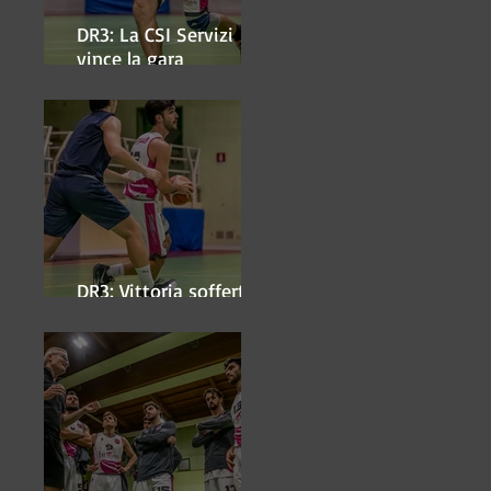
DR3: La CSI Servizi
vince la gara
'antipasto' dei play-off
DR3: Vittoria sofferta a
Faenza