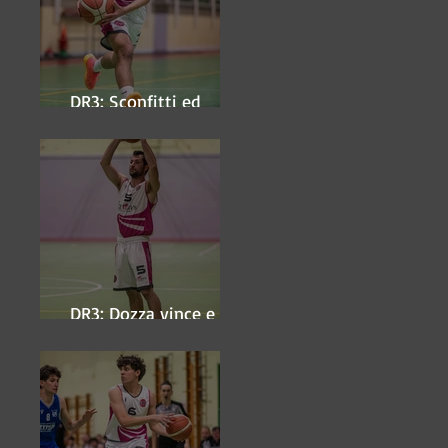
DR3: Sconfitti ed
eliminati
DR3: Dozza vince e
ipoteca la finale