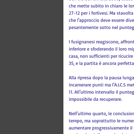
che mette subito in chiaro le lo
27-12 per i forlivesi. Ma stavolta
che l'approccio deve essere dive
pesantemente sotto nel puntegg
I fusignanesi reagiscono, affron
inferiore e sfoderando il loro mi
casa, non sufficienti per ricuci
35, e la partita è ancora perfet
Alla ripresa dopo la pausa lunga,
incamerare punti ma l'A.I.C.S me
11. All'ultimo intervallo il punt
impossibile da recuperare.
Nell'ultimo quarto, le conclusion
tempo, ma soprattutto le numeros
aumentare progressivamente il v