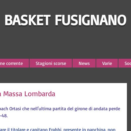
BASKET FUSIGNANO
ne corrente
Stagioni scorse
News
Varie
Soc
a a Massa Lombarda
oach Ortasi che nell'ultima partita del girone di andata perde 
-48.
re il titolare e capitano Frabbi, presente in panchina, non 