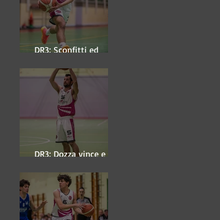
DR3: Sconfitti ed
eliminati
DR3: Dozza vince e
ipoteca la finale