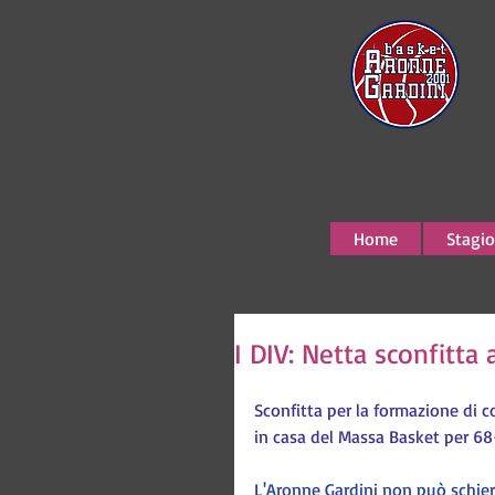
Home
Stagio
I DIV: Netta sconfitt
Sconfitta per la formazione di c
in casa del Massa Basket per 68
L'Aronne Gardini non può schiera