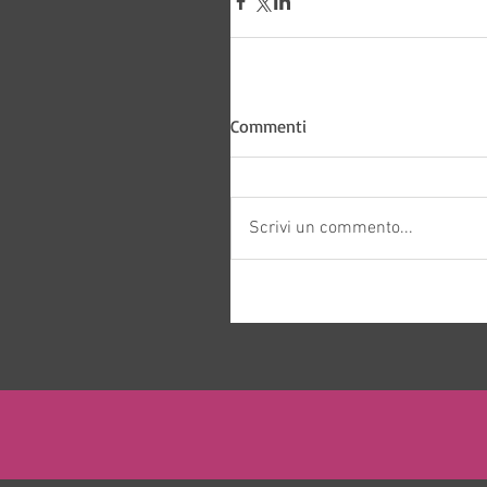
Bitways -
Commenti
Scrivi un commento...