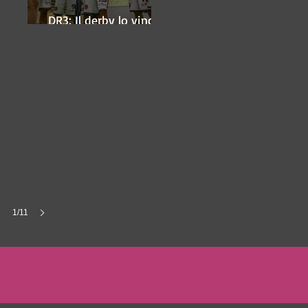
DR3: Il derby lo vince
ancora Lugo
1/11