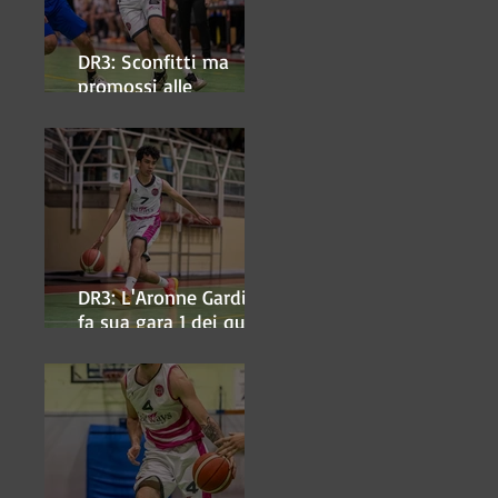
DR3: Sconfitti ma
promossi alle
semifinali
DR3: L'Aronne Gardini
fa sua gara 1 dei quarti
play-off.