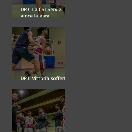
DR3: La CSI Servizi
vince la gara
'antipasto' dei play-off
DR3: Vittoria sofferta a
Faenza