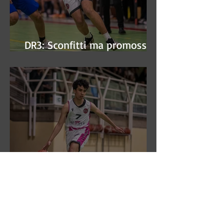
DR3: Sconfitti ma promossi
alle semifinali
DR3: L'Aronne Gardini fa sua
gara 1 dei quarti play-off.