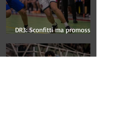
DR3: Sconfitti ma promossi
alle semifinali
DR3: L'Aronne Gardini fa sua
gara 1 dei quarti play-off.