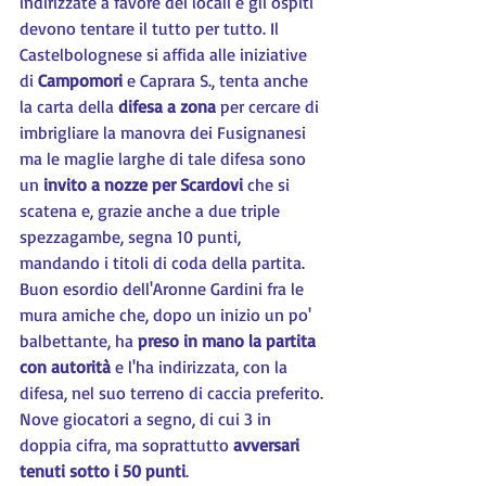
indirizzate a favore dei locali e gli ospiti 
devono tentare il tutto per tutto. Il 
Castelbolognese si affida alle iniziative 
di 
Campomori 
e Caprara S., tenta anche 
la carta della 
difesa a zona
 per cercare di 
imbrigliare la manovra dei Fusignanesi 
ma le maglie larghe di tale difesa sono 
un 
invito a nozze per Scardovi
 che si 
scatena e, grazie anche a due triple 
spezzagambe, segna 10 punti, 
mandando i titoli di coda della partita. 
Buon esordio dell'Aronne Gardini fra le 
mura amiche che, dopo un inizio un po' 
balbettante, ha 
preso in mano la partita 
con autorità
 e l'ha indirizzata, con la 
difesa, nel suo terreno di caccia preferito. 
Nove giocatori a segno, di cui 3 in 
doppia cifra, ma soprattutto 
avversari 
tenuti sotto i 50 punti
.