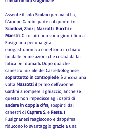
l'
imbattibilità stagionale
.
Assente il solo 
Scolaro 
per malattia, 
l'Aronne Gardini parte col quintetto 
Scardovi
, 
Zanzi
, 
Mazzotti
, 
Bucchi 
e 
Maestri
. Gli ospiti non sono giunti fino a 
Fusignano per una gita 
enogastronomica e mettono in chiaro 
fin dalle prime azioni che ci sarà da far 
fatica per domarli. Dopo qualche 
canestro iniziale del Castelbolognese, 
soprattutto in contropiede
, è ancora una 
volta 
Mazzotti 
il primo dell'Aronne 
Gardini a rompere il ghiaccio, anche se 
questo non impedisce agli ospiti di 
andare in doppia cifra
, sospinti dai 
canestri di 
Caprara S.
 e 
Resta
. I 
Fusignanesi reagiscono e dapprima 
riducono lo svantaggio grazie a una 