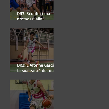
DR3: Sconfitti ma
promossi alle
semifinali
DR3: L'Aronne Gardini
fa sua gara 1 dei quarti
play-off.