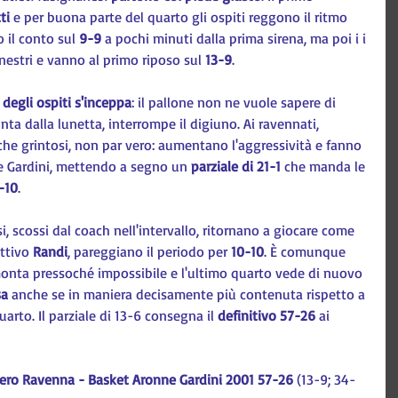
ti
 e per buona parte del quarto gli ospiti reggono il ritmo 
 il conto sul
 9-9 
a pochi minuti dalla prima sirena, ma poi i i 
estri e vanno al primo riposo sul 
13-9
.
 degli ospiti s'inceppa
: il pallone non ne vuole sapere di 
nta dalla lunetta, interrompe il digiuno. Ai ravennati, 
he grintosi, non par vero: aumentano l'aggressività e fanno 
ne Gardini, mettendo a segno un 
parziale di 21-1 
che manda le 
-10
.
i, scossi dal coach nell'intervallo, ritornano a giocare come 
ttivo 
Randi
, pareggiano il periodo per 
10-10
. È comunque 
monta pressoché impossibile e l'ultimo quarto vede di nuovo 
sa
 anche se in maniera decisamente più contenuta rispetto a 
to. Il parziale di 13-6 consegna il 
definitivo 57-26
 ai 
bero Ravenna - Basket Aronne Gardini 2001 57-26
 (13-9; 34-