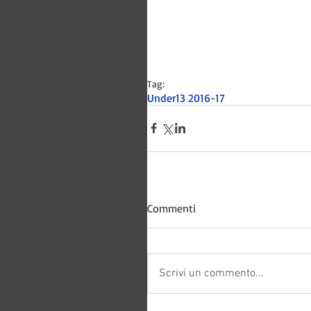
Tag:
Under13 2016-17
Bitways -
Commenti
Scrivi un commento...