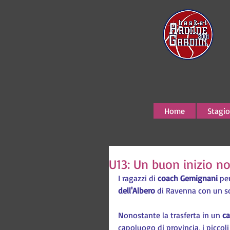
Home
Stagio
U13: Un buon inizio n
I ragazzi di 
coach Gemignani
 pe
dell'Albero
 di Ravenna con un s
Nonostante la trasferta in un 
ca
capoluogo di provincia, i piccoli