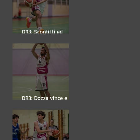
DR3: Sconfitti ed
eliminati
DR3: Dozza vince e
ipoteca la finale