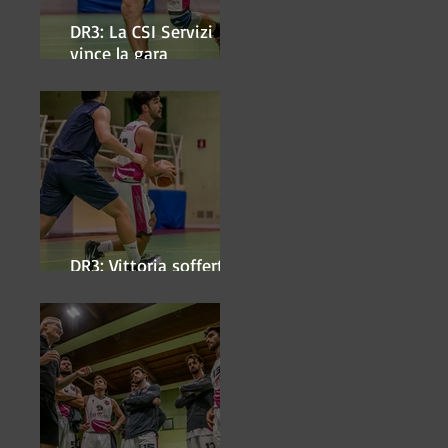
DR3: La CSI Servizi
vince la gara
'antipasto' dei play-off
DR3: Vittoria sofferta a
Faenza