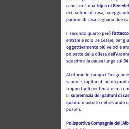
canestro è una 
tripla di Benedet
dei padroni di casa, pareggiando
padroni di casa segnano due can
Il secondo quarto però l'
attacco
entrare e solo De Cesare, per giu
oggettivamente più veloci e anc
polpette della difesa dell'Aron
squadre alla pausa lunga sul 
34
Al ritorno in campo i Fusignanes
sanno e, capitanati ad un produ
troppo tardi per tentare una ri
la 
supremazia dei padroni di ca
quanto mostrato nel secondo quar
posteri.
P
olisportiva Compagnia dell'Al