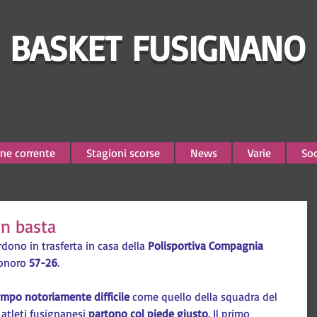
BASKET FUSIGNANO
ne corrente
Stagioni scorse
News
Varie
Soc
on basta
rdono in trasferta in casa della 
Polisportiva Compagnia 
onoro 
57-26
.
mpo notoriamente difficile
 come quello della squadra del 
 atleti fusignanesi 
partono col piede giusto
. Il primo 