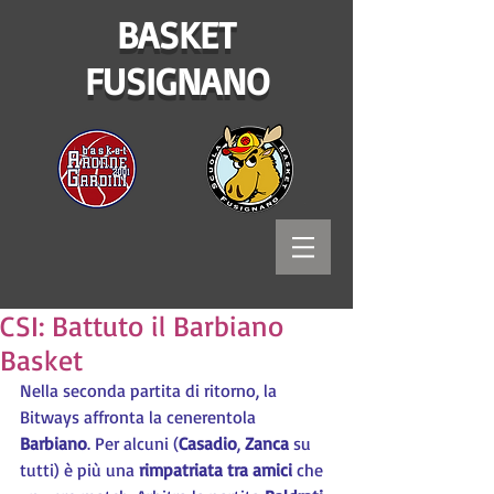
BASKET
FUSIGNANO
CSI: Battuto il Barbiano
Basket
Nella seconda partita di ritorno, la 
Bitways affronta la cenerentola 
Barbiano
. Per alcuni (
Casadio
, 
Zanca
 su 
tutti) è più una 
rimpatriata tra amici
 che 