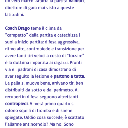
un vero match. Arbitra la partita 
Baldrati
, 
direttore di gara mai visto a queste 
latitudini.
Coach Drago
 teme il clima da 
“campetto” della partita e catechizza i 
suoi a inizio partita: difesa aggressiva, 
ritmo alto, contropiede e transizione per 
avere tanti tiri veloci a costo di “forzare” 
è la dottrina impartita ai ragazzi. Pronti 
via e i padroni di casa dimostrano di 
aver seguito la lezione e 
partono a tutta
. 
La palla si muove bene, arrivano tiri ben 
distribuiti da sotto e dal perimetro. Ai 
recuperi in difesa seguono altrettanti 
contropiedi
. A metà primo quarto si 
odono squilli di tromba e di sirene 
spiegate. Oddio cosa succede, è scattato 
l’allarme antincendio? Ma no! Sono 