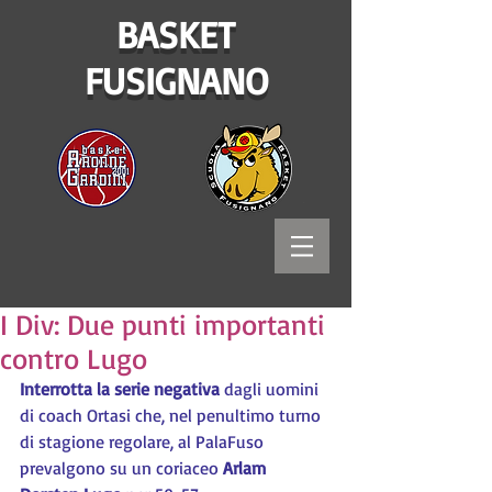
BASKET
FUSIGNANO
I Div: Due punti importanti
contro Lugo
Interrotta la serie negativa
 dagli uomini 
di coach Ortasi che, nel penultimo turno 
di stagione regolare, al PalaFuso 
prevalgono su un coriaceo 
Arlam 