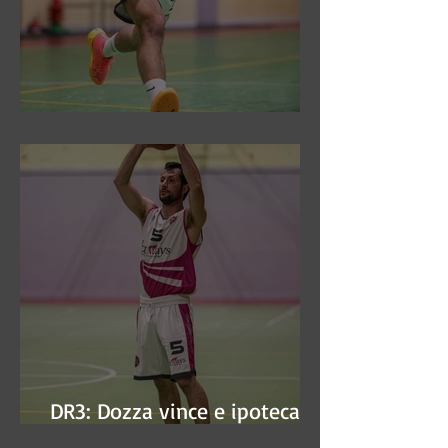
DR3: Sconfitti ed eliminati
DR3: Dozza vince e ipoteca la
finale