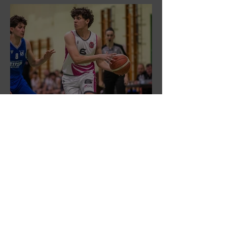
DR3: Sconfitti ma promossi
alle semifinali