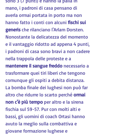
sono 3 (7 punti) e hanno la palla in 
mano, i padroni di casa pensano di 
averla ormai portata in porto ma non 
hanno fatto i conti con alcuni 
fischi sui 
generis
 che rilanciano l'Arlam Dorsten. 
Nonostante la delicatezza del momento 
e il vantaggio ridotto ad appena 4 punti, 
i padroni di casa sono bravi a non cadere 
nella trappola delle proteste e a 
mantenere il sangue freddo
 necessario a 
trasformare quei tiri liberi che tengono 
comunque gli ospiti a debita distanza. 
La bomba finale dei lughesi non può far 
altro che ridurre lo scarto perché 
ormai 
non c'è più tempo
 per altro e la sirena 
fischia sul 59-57. Pur con molti alti e 
bassi, gli uomini di coach Ortasi hanno 
avuto la meglio sulla combattiva e 
giovane formazione lughese e 