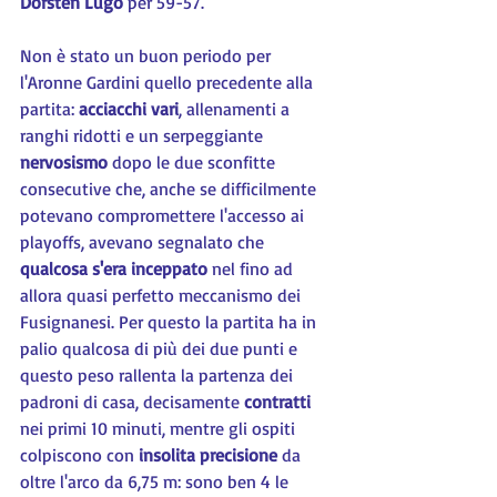
Dorsten Lugo
 per 59-57.
Non è stato un buon periodo per 
l'Aronne Gardini quello precedente alla 
partita: 
acciacchi vari
, allenamenti a 
ranghi ridotti e un serpeggiante 
nervosismo 
dopo le due sconfitte 
consecutive che, anche se difficilmente 
potevano compromettere l'accesso ai 
playoffs, avevano segnalato che 
qualcosa s'era inceppato
 nel fino ad 
allora quasi perfetto meccanismo dei 
Fusignanesi. Per questo la partita ha in 
palio qualcosa di più dei due punti e 
questo peso rallenta la partenza dei 
padroni di casa, decisamente 
contratti 
nei primi 10 minuti, mentre gli ospiti 
colpiscono con 
insolita precisione
 da 
oltre l'arco da 6,75 m: sono ben 4 le 