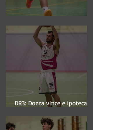
DR3: Sconfitti ed eliminati
DR3: Dozza vince e ipoteca la
finale