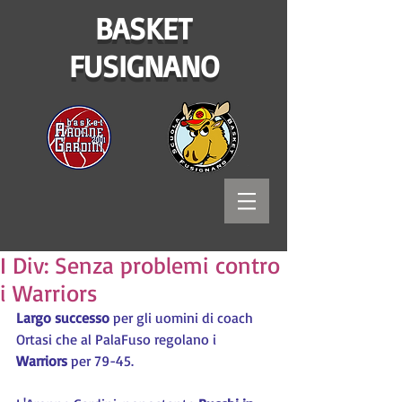
BASKET
FUSIGNANO
I Div: Senza problemi contro
i Warriors
Largo successo
 per gli uomini di coach 
Ortasi che al PalaFuso regolano i 
Warriors
 per 79-45.