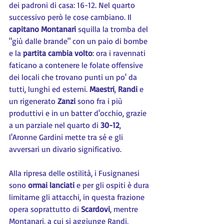
dei padroni di casa: 16-12. Nel quarto 
successivo però le cose cambiano. Il 
capitano Montanari
 squilla la tromba del 
"giù dalle brande" con un paio di bombe 
e la 
partita cambia volto
: ora i ravennati 
faticano a contenere le folate offensive 
dei locali che trovano punti un po' da 
tutti, lunghi ed esterni. 
Maestri
, 
Randi 
e 
un rigenerato 
Zanzi 
sono fra i più 
produttivi e in un batter d'occhio, grazie 
a un parziale nel quarto di 
30-12
, 
l'Aronne Gardini mette tra sé e gli 
avversari un divario significativo.
Alla ripresa delle ostilità, i Fusignanesi 
sono 
ormai lanciati
 e per gli ospiti è dura 
limitarne gli attacchi, in questa frazione 
opera soprattutto di 
Scardovi
, mentre 
Montanari, a cui si aggiunge Randi, 