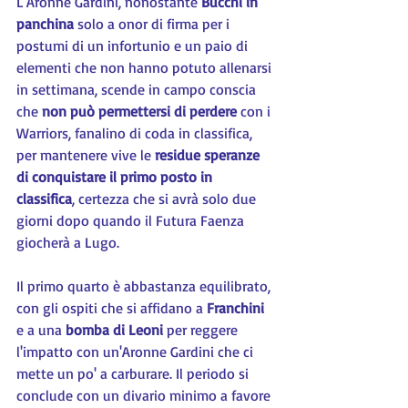
L'Aronne Gardini, nonostante 
Bucchi in 
panchina
 solo a onor di firma per i 
postumi di un infortunio e un paio di 
elementi che non hanno potuto allenarsi 
in settimana, scende in campo conscia 
che 
non può permettersi di perdere
 con i 
Warriors, fanalino di coda in classifica, 
per mantenere vive le 
residue speranze 
di conquistare il primo posto in 
classifica
, certezza che si avrà solo due 
giorni dopo quando il Futura Faenza 
giocherà a Lugo.
Il primo quarto è abbastanza equilibrato, 
con gli ospiti che si affidano a 
Franchini 
e a una 
bomba di Leoni
 per reggere 
l'impatto con un'Aronne Gardini che ci 
mette un po' a carburare. Il periodo si 
conclude con un divario minimo a favore 