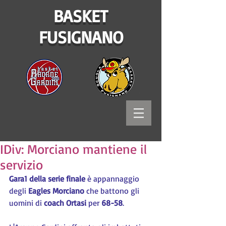
BASKET
FUSIGNANO
IDiv: Morciano mantiene il
servizio
Gara1 della serie finale
 è appannaggio 
degli 
Eagles Morciano
 che battono gli 
uomini di 
coach Ortasi
 per 
68-58
.