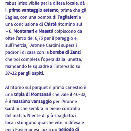
rebus irrisolvibile per la difesa locale, dà 
il 
primo vantaggio esterno
, prima che gli 
Eagles, con una bomba di 
Tagliaferri 
e 
una conclusione di 
Chisté
 ritornino sul 
+6. 
Montanari 
e 
Maestri 
colpiscono da 
oltre l'arco dei 6,75 per il pareggio e, 
sull'inerzia, l'Aronne Gardini supera i 
padroni di casa con la 
bomba di Zanzi
che poi completa l'opera dalla lunetta, 
mandando le squadre all'intervallo sul 
37-32 per gli ospiti
.
Al ritorno sul parquet il primo canestro è 
una 
tripla di Montanari
 che vale il 40-32, 
è il 
massimo vantaggio
 per l'Aronne 
Gardini che sembra in pieno controllo 
del match. Niente di più sbagliato: i 
locali stringono qualche vite in difesa e 
per i Fusignanesi inizia un 
periodo di 