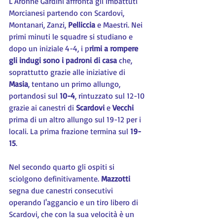
L'Aronne Gardini affronta gli imbattuti 
Morcianesi partendo con Scardovi, 
Montanari, Zanzi, 
Pelliccia 
e Maestri. Nei 
primi minuti le squadre si studiano e 
dopo un iniziale 4-4, i p
rimi a rompere 
gli indugi sono i padroni di casa
 che, 
soprattutto grazie alle iniziative di 
Masia
, tentano un primo allungo, 
portandosi sul 
10-4
, rintuzzato sul 12-10 
grazie ai canestri di 
Scardovi 
e 
Vecchi 
prima di un altro allungo sul 19-12 per i 
locali. La prima frazione termina sul 
19-
15
.
Nel secondo quarto gli ospiti si 
sciolgono definitivamente. 
Mazzotti 
segna due canestri consecutivi 
operando l'aggancio e un tiro libero di 
Scardovi, che con la sua velocità è un 