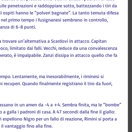
ulle penetrazioni e raddoppiare sotto, battezzando i tiri da 
gli ospiti hanno le “polveri bagnate”. La tanto temuta difesa 
 nel primo tempo i fusignanesi sembrano in controllo, 
anza di 6-8 punti.
 trovare un’alternativa a Scardovi in attacco. Capitan 
oco, limitato dai falli. Vecchi, reduce da una convalescenza 
erato, è impalpabile. Zanzi dissipa in attacco quello che fa 
tempo. Lentamente, ma inesorabilmente, i riminesi si 
mi recuperi. Quando finalmente registrano il tiro da fuori, 
i passano in un amen da -4 a +4. Sembra finita, ma le “bombe” 
 galla i padroni di casa. A 47 secondi dalla fine il giallo: 
ri espellono Nigro per un fallo di reazione, Rimini si porta a 
il vantaggio fino alla fine.