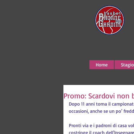
Home
Stagio
Promo: Scardovi non 
Dopo 11 anni torna il campionat
occasioni, anche se un po’ fredd
Pronti via e i padroni di casa v
costringe il coach dell'Insegnar