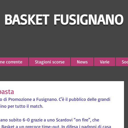
BASKET FUSIGNANO
ne corrente
Stagioni scorse
News
Varie
Soc
basta
o di Promozione a Fusignano. C'è il pubblico delle grandi 
ino per tutto il match.
olano subito 6-0 grazie a uno Scardovi “on fire”, che 
e Basket a un precoce time-out. In difesa i padroni di casa 