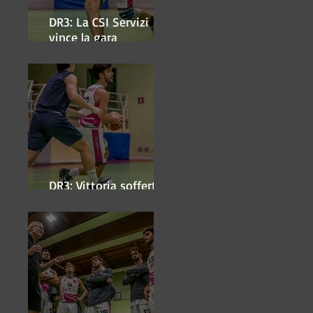
DR3: La CSI Servizi
vince la gara
'antipasto' dei play-off
DR3: Vittoria sofferta a
Faenza