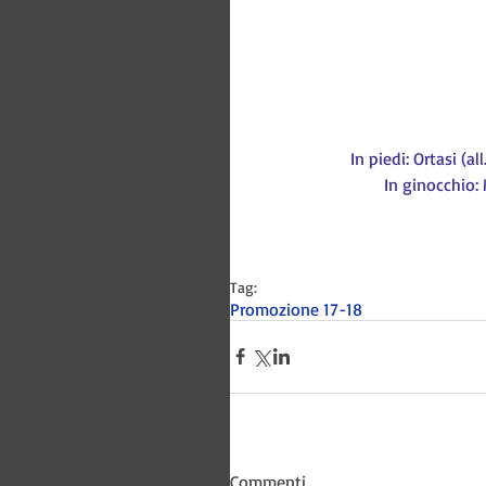
In piedi: Ortasi (al
In ginocchio: 
Tag:
Promozione 17-18
Bitways -
Commenti