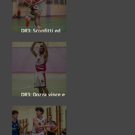
DR3: Sconfitti ed
eliminati
DR3: Dozza vince e
ipoteca la finale