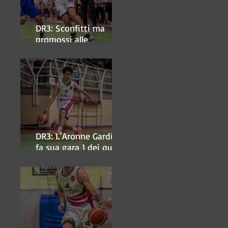
DR3: Sconfitti ma
promossi alle
semifinali
DR3: L'Aronne Gardini
fa sua gara 1 dei quarti
play-off.