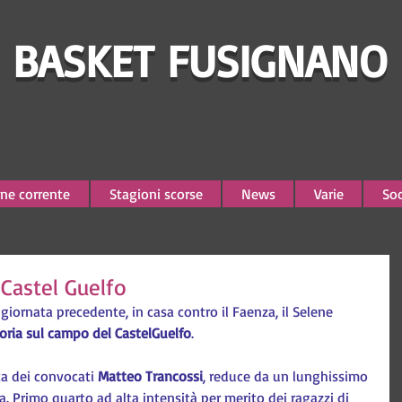
BASKET FUSIGNANO
ne corrente
Stagioni scorse
News
Varie
Soc
 Castel Guelfo
giornata precedente, in casa contro il Faenza, il Selene 
toria sul campo del CastelGuelfo
.
ta dei convocati 
Matteo Trancossi
, reduce da un lunghissimo 
la. Primo quarto ad alta intensità per merito dei ragazzi di 