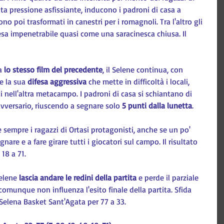
lita pressione asfissiante, inducono i padroni di casa a 
o poi trasformati in canestri per i romagnoli. Tra l'altro gli 
esa impenetrabile quasi come una saracinesca chiusa. Il 
a 
lo stesso film del precedente
, il Selene continua, con 
e la sua 
difesa aggressiva
 che mette in difficoltà i locali, 
i nell'altra metacampo. I padroni di casa si schiantano di 
avversario, riuscendo a segnare solo 
5 punti dalla lunetta
.
sempre i ragazzi di Ortasi protagonisti, anche se un po' 
nare e a fare girare tutti i giocatori sul campo. Il risultato 
 18 a 71.
elene 
lascia andare le redini della partita
 e perde il parziale 
comunque non influenza l'esito finale della partita. Sfida 
 Selena Basket Sant'Agata per 77 a 33.