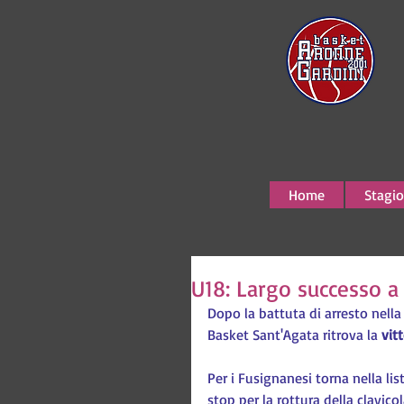
Home
Stagio
U18: Largo successo a
Dopo la battuta di arresto nella 
Basket Sant'Agata ritrova la 
vit
Per i Fusignanesi torna nella lis
stop per la rottura della clavico