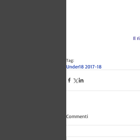
Il 
Tag:
Under18 2017-18
Bitways -
Commenti