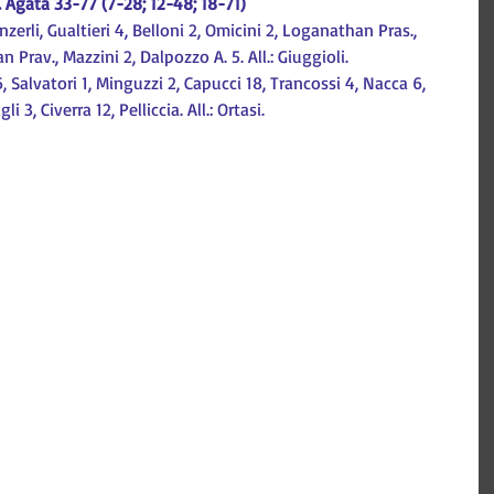
 Agata 33-77 (7-28; 12-48; 18-71)
zerli, Gualtieri 4, Belloni 2, Omicini 2, Loganathan Pras., 
n Prav., Mazzini 2, Dalpozzo A. 5. All.: Giuggioli.
6, Salvatori 1, Minguzzi 2, Capucci 18, Trancossi 4, Nacca 6, 
 3, Civerra 12, Pelliccia. All.: Ortasi.