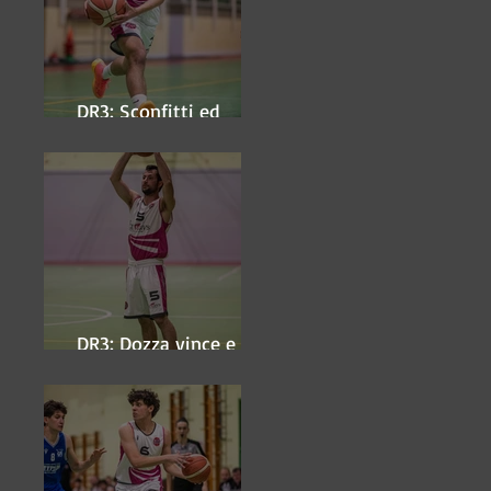
DR3: Sconfitti ed
eliminati
DR3: Dozza vince e
ipoteca la finale