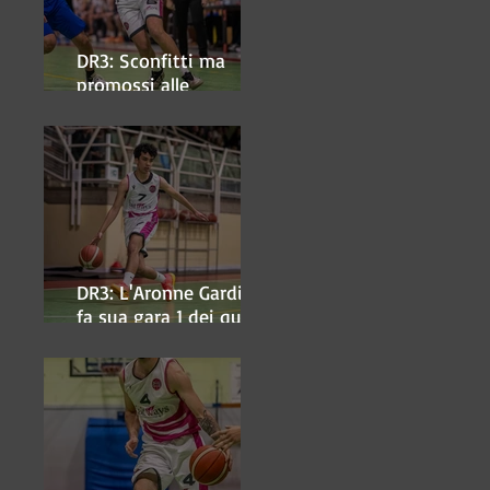
DR3: Sconfitti ma
promossi alle
semifinali
DR3: L'Aronne Gardini
fa sua gara 1 dei quarti
play-off.