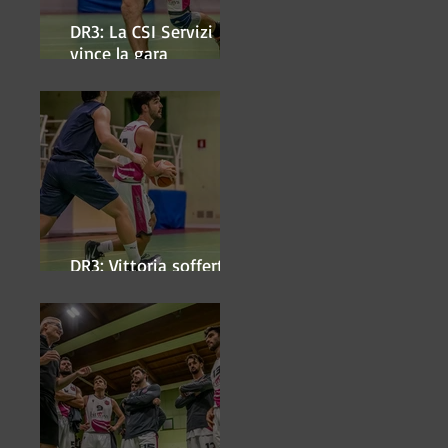
DR3: La CSI Servizi
vince la gara
'antipasto' dei play-off
DR3: Vittoria sofferta a
Faenza