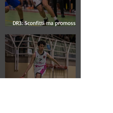
DR3: Sconfitti ma promossi
alle semifinali
DR3: L'Aronne Gardini fa sua
gara 1 dei quarti play-off.