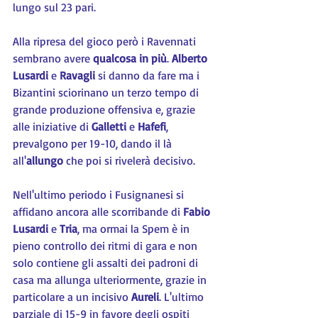
lungo sul 23 pari.
Alla ripresa del gioco però i Ravennati 
sembrano avere
 qualcosa in più
. 
Alberto 
Lusardi
 e 
Ravagli 
si danno da fare ma i 
Bizantini sciorinano un terzo tempo di 
grande produzione offensiva e, grazie 
alle iniziative di 
Galletti 
e 
Hafefi
, 
prevalgono per 19-10, dando il là 
all'
allungo
 che poi si rivelerà decisivo.
Nell'ultimo periodo i Fusignanesi si 
affidano ancora alle scorribande di 
Fabio 
Lusardi
 e 
Tria
, ma ormai la Spem è in 
pieno controllo dei ritmi di gara e non 
solo contiene gli assalti dei padroni di 
casa ma allunga ulteriormente, grazie in 
particolare a un incisivo 
Aureli
. L'ultimo 
parziale di 15-9 in favore degli ospiti 