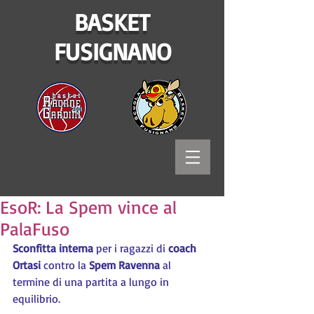
BASKET
FUSIGNANO
EsoR: La Spem vince al
PalaFuso
Sconfitta interna
 per i ragazzi di 
coach 
Ortasi
 contro la 
Spem Ravenna
 al 
termine di una partita a lungo in 
equilibrio.