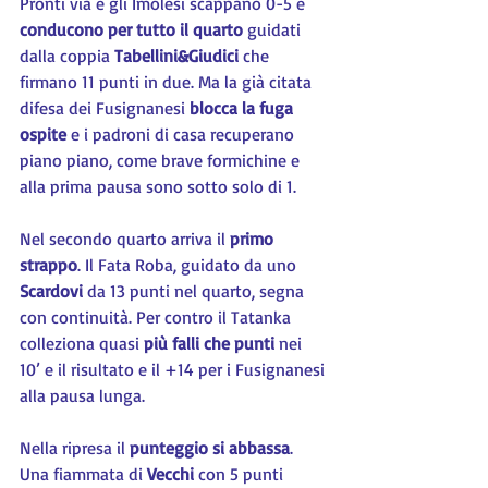
Pronti via e gli Imolesi scappano 0-5 e 
conducono per tutto il quarto 
guidati 
dalla coppia 
Tabellini&Giudici 
che 
firmano 11 punti in due. Ma la già citata 
difesa dei Fusignanesi 
blocca la fuga 
ospite
 e i padroni di casa recuperano 
piano piano, come brave formichine e 
alla prima pausa sono sotto solo di 1.
Nel secondo quarto arriva il 
primo 
strappo
. Il Fata Roba, guidato da uno 
Scardovi 
da 13 punti nel quarto, segna 
con continuità. Per contro il Tatanka 
colleziona quasi 
più falli che punti 
nei 
10’ e il risultato e il +14 per i Fusignanesi 
alla pausa lunga.
Nella ripresa il 
punteggio si abbassa
. 
Una fiammata di 
Vecchi 
con 5 punti 