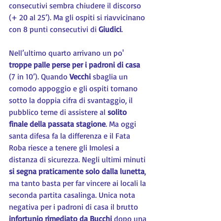
consecutivi sembra chiudere il discorso 
(+ 20 al 25’). Ma gli ospiti si riavvicinano 
con 8 punti consecutivi di 
Giudici
.
Nell’ultimo quarto arrivano un po' 
troppe palle perse per i padroni di casa
(7 in 10’). Quando 
Vecchi 
sbaglia un 
comodo appoggio e gli ospiti tornano 
sotto la doppia cifra di svantaggio, il 
pubblico teme di assistere al 
solito 
finale della passata stagione
. Ma oggi 
santa difesa fa la differenza e il Fata 
Roba riesce a tenere gli Imolesi a 
distanza di sicurezza. Negli ultimi minuti 
si segna praticamente solo dalla lunetta
, 
ma tanto basta per far vincere ai locali la 
seconda partita casalinga. Unica nota 
negativa per i padroni di casa il brutto 
infortunio rimediato da Bucchi
 dopo una 