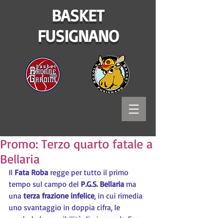
BASKET
FUSIGNANO
Promo: Terzo quarto fatale a
Bellaria
Il 
Fata Roba
 regge per tutto il primo 
tempo sul campo del 
P.G.S. Bellaria
 ma 
una 
terza frazione infelice
, in cui rimedia 
uno svantaggio in doppia cifra, le 