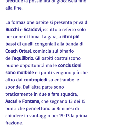
preclude la possibilità di giocarsela fino 
alla fine.
La formazione ospite si presenta priva di 
Bucchi 
e 
Scardovi
, iscritto a referto solo 
per onor di firma. La gara, a 
ritmi più 
bassi
 di quelli congeniali alla banda di 
Coach Ortasi
, comincia sul binario 
dell'
equilibrio
. Gli ospiti costruiscono 
buone opportunità ma le 
conclusioni 
sono morbide
 e i punti vengono più che 
altro dai 
contropiedi 
su entrambe le 
sponde. Dall'altra parte sono 
praticamente in due a fare squadra, 
Ascari 
e 
Fontana
, che segnano 13 dei 15 
punti che permettono ai Riminesi di 
chiudere in vantaggio per 15-13 la prima 
frazione.