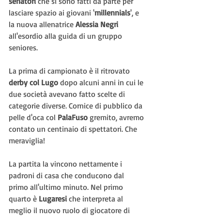
senatori 
che si sono fatti da parte per 
lasciare spazio ai giovani '
millennials
', e 
la nuova allenatrice 
Alessia Negri
all'esordio alla guida di un gruppo 
seniores.
La prima di campionato è il ritrovato 
derby col Lugo
 dopo alcuni anni in cui le 
due società avevano fatto scelte di 
categorie diverse. Cornice di pubblico da 
pelle d'oca col 
PalaFuso 
gremito, avremo 
contato un centinaio di spettatori. Che 
meraviglia!
La partita la vincono nettamente i 
padroni di casa che conducono dal 
primo all'ultimo minuto. Nel primo 
quarto è 
Lugaresi 
che interpreta al 
meglio il nuovo ruolo di giocatore di 