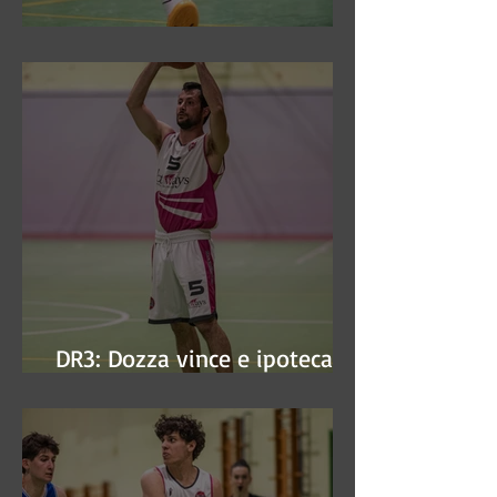
DR3: Sconfitti ed eliminati
DR3: Dozza vince e ipoteca la
finale