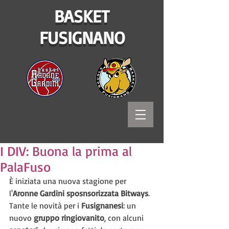
BASKET
FUSIGNANO
I DIV: Buona la prima al
PalaFuso
È iniziata una nuova stagione per 
l'
Aronne Gardini sposnsorizzata Bitways
. 
Tante le novità per i 
Fusignanesi
: un 
nuovo 
gruppo ringiovanito
, con alcuni 