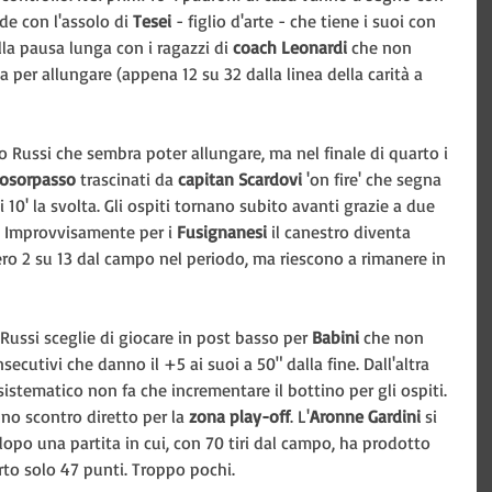
de con l'assolo di 
Tesei 
- figlio d'arte - che tiene i suoi con 
alla pausa lunga con i ragazzi di 
coach Leonardi
 che non 
ta per allungare (appena 12 su 32 dalla linea della carità a 
Russi che sembra poter allungare, ma nel finale di quarto i 
osorpasso 
trascinati da 
capitan Scardovi
 'on fire' che segna 
i 10' la svolta. Gli ospiti tornano subito avanti grazie a due 
. Improvvisamente per i 
Fusignanesi 
il canestro diventa 
ero 2 su 13 dal campo nel periodo, ma riescono a rimanere in 
 Russi sceglie di giocare in post basso per 
Babini 
che non 
secutivi che danno il +5 ai suoi a 50" dalla fine. Dall'altra 
 sistematico non fa che incrementare il bottino per gli ospiti. 
uno scontro diretto per la 
zona play-off
. L'
Aronne Gardini
 si 
e dopo una partita in cui, con 70 tiri dal campo, ha prodotto 
to solo 47 punti. Troppo pochi.