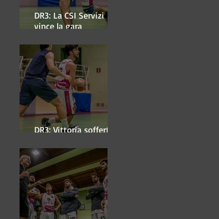
DR3: La CSI Servizi
vince la gara
'antipasto' dei play-off
DR3: Vittoria sofferta a
Faenza