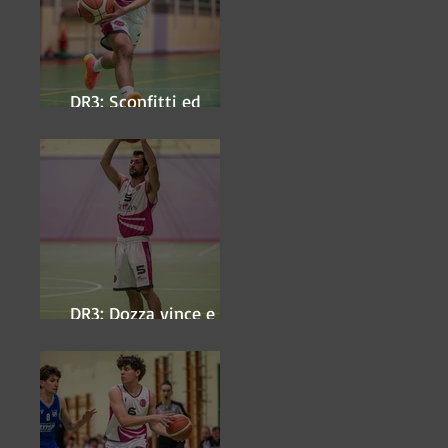
DR3: Sconfitti ed
eliminati
DR3: Dozza vince e
ipoteca la finale