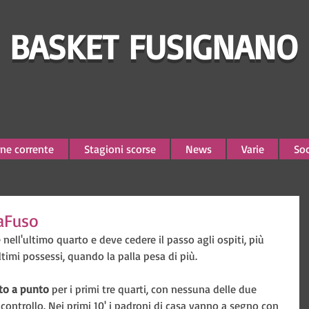
BASKET FUSIGNANO
ne corrente
Stagioni scorse
News
Varie
Soc
laFuso
 nell'ultimo quarto e deve cedere il passo agli ospiti, più 
ultimi possessi, quando la palla pesa di più.
to a punto
 per i primi tre quarti, con nessuna delle due 
 controllo. Nei primi 10' i padroni di casa vanno a segno con 