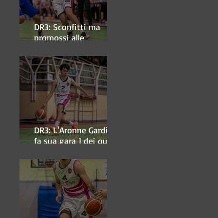
DR3: Sconfitti ma
promossi alle
semifinali
DR3: L'Aronne Gardini
fa sua gara 1 dei quarti
play-off.