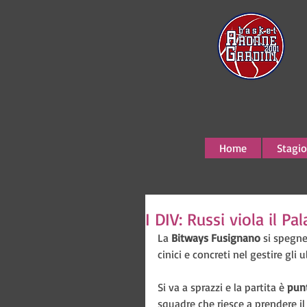
Home
Stagio
I DIV: Russi viola il Pa
La 
Bitways Fusignano 
si spegne
cinici e concreti nel gestire gli 
Si va a sprazzi e la partita è 
pun
squadre che riesce a prendere il