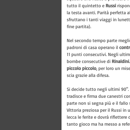
tutto il quintetto e 
Russi
 rispon
la testa avanti. Parità perfetta 
sfruttano i tanti viaggi in lunet
fine partita).
Nel secondo tempo parte meglio 
padroni di casa operano il 
contr
11 punti consecutivi. Negli ultim
bombe consecutive di 
Rinaldini
piccolo piccolo
, per loro un mis
scia grazie alla difesa.
Si decide tutto negli ultimi 90".
tradisce e firma due canestri con
parte non si segna più e il fallo
Vittoria preziosa per il Russi in 
lecca le ferite e dovrà rifletter
tanto gioco ma ha messo a refer