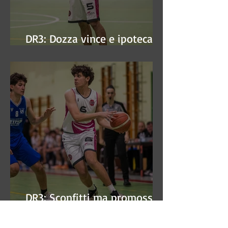
DR3: Dozza vince e ipoteca la
finale
DR3: Sconfitti ma promossi
alle semifinali