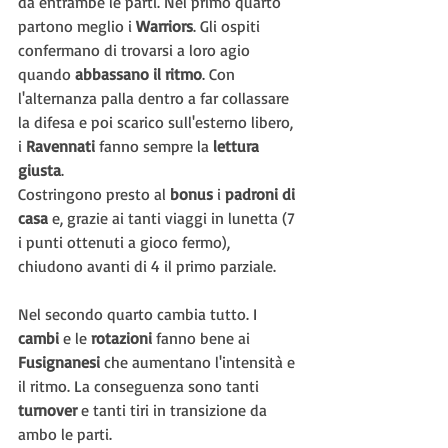
da entrambe le parti. Nel primo quarto 
partono meglio i 
Warriors
. Gli ospiti 
confermano di trovarsi a loro agio 
quando 
abbassano il ritmo
. Con 
l'alternanza palla dentro a far collassare 
la difesa e poi scarico sull'esterno libero, 
i 
Ravennati 
fanno sempre la 
lettura 
giusta
.
Costringono presto al 
bonus 
i 
padroni di 
casa
 e, grazie ai tanti viaggi in lunetta (7 
i punti ottenuti a gioco fermo), 
chiudono avanti di 4 il primo parziale.
Nel secondo quarto cambia tutto. I 
cambi 
e le 
rotazioni 
fanno bene ai 
Fusignanesi 
che aumentano l'intensità e 
il ritmo. La conseguenza sono tanti 
turnover 
e tanti tiri in transizione da 
ambo le parti.