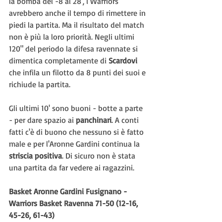
la bomba del -8 al 28', i Warriors 
avrebbero anche il tempo di rimettere in 
piedi la partita. Ma il risultato del match 
non è più la loro priorità. Negli ultimi 
120" del periodo la difesa ravennate si 
dimentica completamente di 
Scardovi 
che infila un filotto da 8 punti dei suoi e 
richiude la partita.
Gli ultimi 10' sono buoni - botte a parte 
- per dare spazio ai 
panchinari
. A conti 
fatti c'è di buono che nessuno si è fatto 
male e per l'Aronne Gardini continua la 
striscia positiva
. Di sicuro non è stata 
una partita da far vedere ai ragazzini.
Basket Aronne Gardini Fusignano - 
Warriors Basket Ravenna 71-50 (12-16, 
45-26, 61-43)