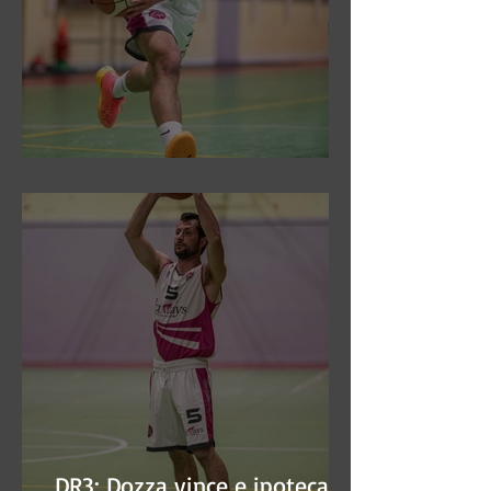
DR3: Sconfitti ed eliminati
DR3: Dozza vince e ipoteca la