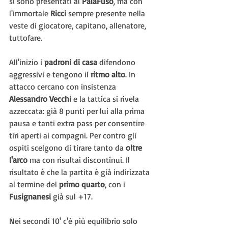
si sono presentati al 
PalaFuso
, ma con 
l'immortale 
Ricci 
sempre presente nella 
veste di giocatore, capitano, allenatore, 
tuttofare.
All'inizio i 
padroni di casa
 difendono 
aggressivi e tengono il 
ritmo alto
. In 
attacco cercano con insistenza 
Alessandro Vecchi
 e la tattica si rivela 
azzeccata: già 8 punti per lui alla prima 
pausa e tanti extra pass per consentire 
tiri aperti ai compagni. Per contro gli 
ospiti scelgono di tirare tanto da 
oltre 
l'arco
 ma con risultai discontinui. Il 
risultato è che la partita è già indirizzata 
al termine del 
primo quarto
, con i 
Fusignanesi 
già sul +17.
Nei secondi 10' c'è più equilibrio solo 