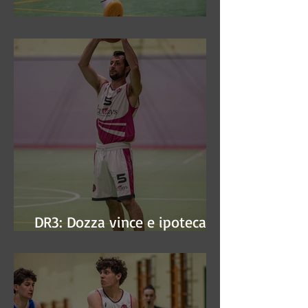
DR3: Sconfitti ed eliminati
DR3: Dozza vince e ipoteca la
finale