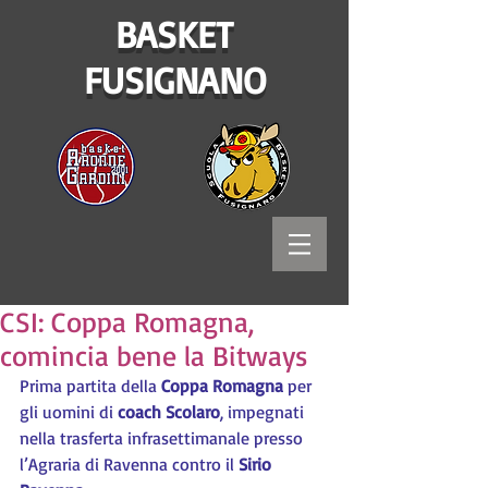
BASKET
FUSIGNANO
CSI: Coppa Romagna,
comincia bene la Bitways
Prima partita della 
Coppa Romagna
 per 
gli uomini di 
coach Scolaro
, impegnati 
nella trasferta infrasettimanale presso 
l’Agraria di Ravenna contro il 
Sirio 