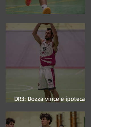
DR3: Sconfitti ed eliminati
DR3: Dozza vince e ipoteca la
finale