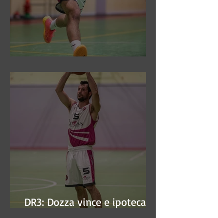
DR3: Sconfitti ed eliminati
DR3: Dozza vince e ipoteca la
finale