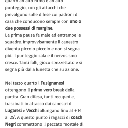
quarto ad alto ritmo e ad alto 
punteggio, con gli attacchi che 
prevalgono sulle difese coi padroni di 
casa che conducono sempre con 
uno o 
due possessi di margine
.
La prima pausa fa male ad entrambe le 
squadre. Improvvisamente il canestro 
diventa piccolo piccolo e non si segna 
più. Il punteggio cala e il nervosismo 
cresce. Tanti falli, gioco spezzettato e si 
segna più dalla lunetta che su azione.
Nel terzo quarto i 
Fusignanesi
ottengono 
il primo vero break
 della 
partita. Gran difesa, tanti recuperi e, 
trascinati in attacco dai canestri di 
Lugaresi
 e 
Vecchi
 allungano fino al +14 
al 25'. A questo punto i ragazzi di 
coach 
Negri
 commettono il peccato mortale di 