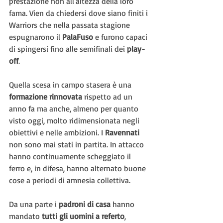
prestazione non all'altezza della loro 
fama. Vien da chiedersi dove siano finiti i 
Warriors che nella passata stagione 
espugnarono il 
PalaFuso 
e furono capaci 
di spingersi fino alle semifinali dei 
play-
off
.
Quella scesa in campo stasera è una 
formazione rinnovata
 rispetto ad un 
anno fa ma anche, almeno per quanto 
visto oggi, molto ridimensionata negli 
obiettivi e nelle ambizioni. I 
Ravennati 
non sono mai stati in partita. In attacco 
hanno continuamente scheggiato il 
ferro e, in difesa, hanno alternato buone 
cose a periodi di amnesia collettiva.
Da una parte i 
padroni di casa 
hanno 
mandato 
tutti gli uomini a referto
, 