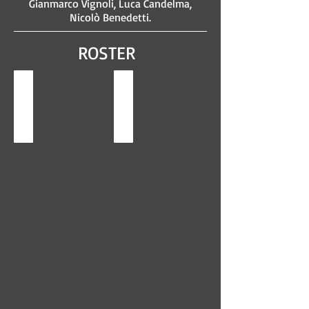
Gianmarco Vignoli, Luca Candelma,
Nicolò Benedetti.
ROSTER
Gianmarco Vignoli
Leonardo Baffè
#4
#5
anno
anno
2007
2007