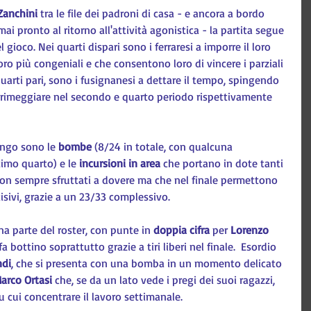
Zanchini
 tra le file dei padroni di casa - e ancora a bordo 
mai pronto al ritorno all'attività agonistica - la partita segue 
el gioco. Nei quarti dispari sono i ferraresi a imporre il loro 
oro più congeniali e che consentono loro di vincere i parziali 
quarti pari, sono i fusignanesi a dettare il tempo, spingendo 
 primeggiare nel secondo e quarto periodo rispettivamente 
ingo sono le 
bombe 
(8/24 in totale, con qualcuna 
imo quarto) e le 
incursioni in area
 che portano in dote tanti 
 non sempre sfruttati a dovere ma che nel finale permettono 
cisivi, grazie a un 23/33 complessivo.
a parte del roster, con punte in 
doppia cifra
 per 
Lorenzo 
fa bottino soprattutto grazie a tiri liberi nel finale.  Esordio 
ndi
, che si presenta con una bomba in un momento delicato 
arco Ortasi 
che, se da un lato vede i pregi dei suoi ragazzi, 
u cui concentrare il lavoro settimanale.