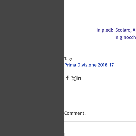
In piedi:  Scolaro, 
In ginocch
Tag:
Prima Divisione 2016-17
Bitways -
Commenti