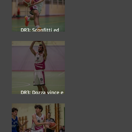
DR3: Sconfitti ed
eliminati
DR3: Dozza vince e
ipoteca la finale