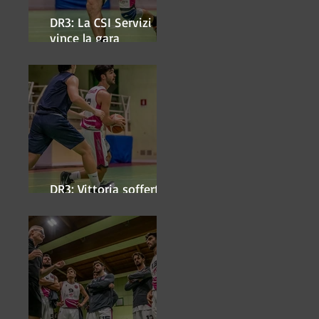
DR3: La CSI Servizi
vince la gara
'antipasto' dei play-off
DR3: Vittoria sofferta a
Faenza