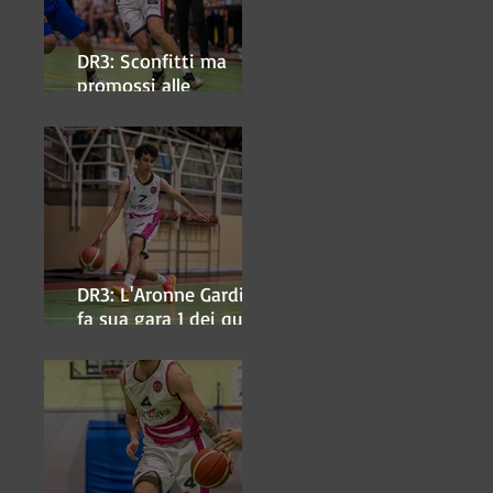
DR3: Sconfitti ma
promossi alle
semifinali
DR3: L'Aronne Gardini
fa sua gara 1 dei quarti
play-off.