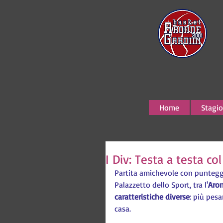
Home
Stagio
I Div: Testa a testa c
Partita amichevole con punteggi 
Palazzetto dello Sport, tra l'
Aron
caratteristiche diverse
: più pesa
casa.