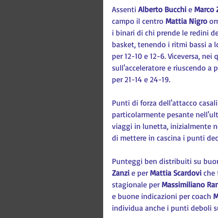
Assenti 
Alberto Bucchi
 e 
Marco 
campo il centro 
Mattia Nigro
 or
i binari di chi prende le redini d
basket, tenendo i ritmi bassi a l
per 12-10 e 12-6. Viceversa, nei 
sull'acceleratore e riuscendo a
per 21-14 e 24-19.
Punti di forza dell'attacco casal
particolarmente pesante nell'ult
viaggi in lunetta, inizialmente
di mettere in cascina i punti de
Punteggi ben distribuiti su buon
Zanzi 
e per 
Mattia Scardovi 
che 
stagionale per 
Massimiliano Ra
e buone indicazioni per coach 
M
individua anche i punti deboli s