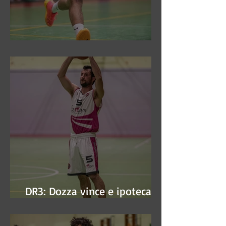
DR3: Sconfitti ed eliminati
DR3: Dozza vince e ipoteca la
finale