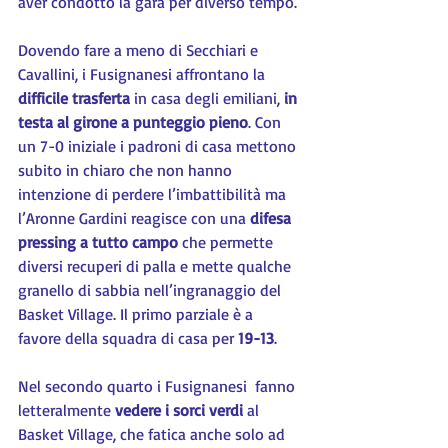
aver condotto la gara per diverso tempo.
Dovendo fare a meno di Secchiari e 
Cavallini, i Fusignanesi affrontano la 
difficile trasferta 
in casa degli emiliani, 
in 
testa al girone a punteggio pieno
. Con 
un 7-0 iniziale i padroni di casa mettono 
subito in chiaro che non hanno 
intenzione di perdere l’imbattibilità ma 
l’Aronne Gardini reagisce con una 
difesa 
pressing a tutto campo 
che permette 
diversi recuperi di palla e mette qualche 
granello di sabbia nell’ingranaggio del 
Basket Village. Il primo parziale è a 
favore della squadra di casa per 
19-13
.
Nel secondo quarto i Fusignanesi  fanno 
letteralmente 
vedere i sorci verdi 
al 
Basket Village, che fatica anche solo ad 