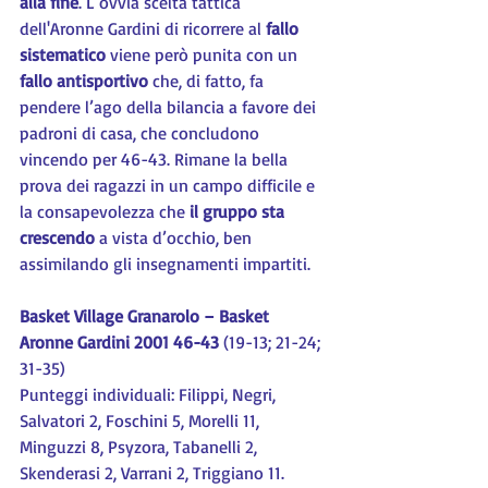
alla fine
. L’ovvia scelta tattica 
dell'Aronne Gardini di ricorrere al 
fallo 
sistematico
 viene però punita con un 
fallo antisportivo 
che, di fatto, fa 
pendere l’ago della bilancia a favore dei 
padroni di casa, che concludono 
vincendo per 46-43. Rimane la bella 
prova dei ragazzi in un campo difficile e 
la consapevolezza che 
il gruppo sta 
crescendo
 a vista d’occhio, ben 
assimilando gli insegnamenti impartiti.
Basket Village Granarolo – Basket 
Aronne Gardini 2001 46-43
 (19-13; 21-24; 
31-35)
Punteggi individuali: Filippi, Negri, 
Salvatori 2, Foschini 5, Morelli 11, 
Minguzzi 8, Psyzora, Tabanelli 2, 
Skenderasi 2, Varrani 2, Triggiano 11.