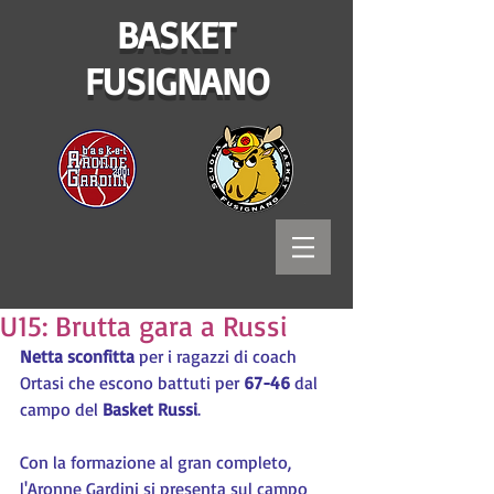
BASKET
FUSIGNANO
U15: Brutta gara a Russi
Netta sconfitta
 per i ragazzi di coach 
Ortasi che escono battuti per 
67-46
 dal 
campo del 
Basket Russi
.
Con la formazione al gran completo, 
l'Aronne Gardini si presenta sul campo 