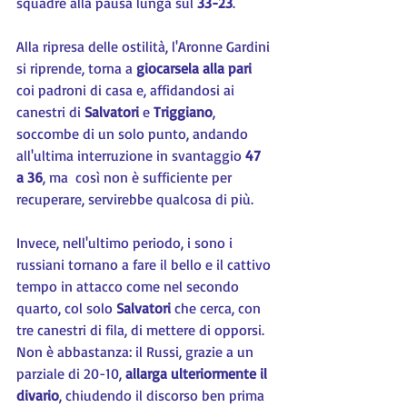
squadre alla pausa lunga sul 
33-23
.
Alla ripresa delle ostilità, l'Aronne Gardini 
si riprende, torna a 
giocarsela alla pari
coi padroni di casa e, affidandosi ai 
canestri di 
Salvatori
 e 
Triggiano
, 
soccombe di un solo punto, andando 
all'ultima interruzione in svantaggio 
47 
a 36
, ma  così non è sufficiente per 
recuperare, servirebbe qualcosa di più.
Invece, nell'ultimo periodo, i sono i 
russiani tornano a fare il bello e il cattivo 
tempo in attacco come nel secondo 
quarto, col solo 
Salvatori 
che cerca, con 
tre canestri di fila, di mettere di opporsi. 
Non è abbastanza: il Russi, grazie a un 
parziale di 20-10, 
allarga ulteriormente il 
divario
, chiudendo il discorso ben prima 