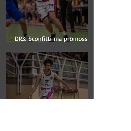
DR3: Sconfitti ma promossi
alle semifinali
DR3: L'Aronne Gardini fa sua