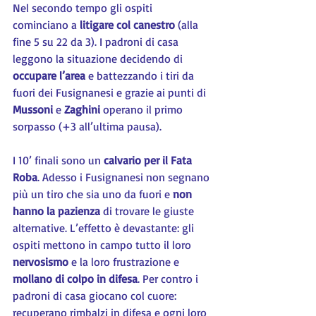
Nel secondo tempo gli ospiti 
cominciano a 
litigare col canestro
 (alla 
fine 5 su 22 da 3). I padroni di casa 
leggono la situazione decidendo di 
occupare l’area 
e battezzando i tiri da 
fuori dei Fusignanesi e grazie ai punti di 
Mussoni 
e 
Zaghini 
operano il primo 
sorpasso (+3 all’ultima pausa).
I 10’ finali sono un 
calvario per il Fata 
Roba
. Adesso i Fusignanesi non segnano 
più un tiro che sia uno da fuori e 
non 
hanno la pazienza
 di trovare le giuste 
alternative. L’effetto è devastante: gli 
ospiti mettono in campo tutto il loro 
nervosismo 
e la loro frustrazione e 
mollano di colpo in difesa
. Per contro i 
padroni di casa giocano col cuore: 
recuperano rimbalzi in difesa e ogni loro 