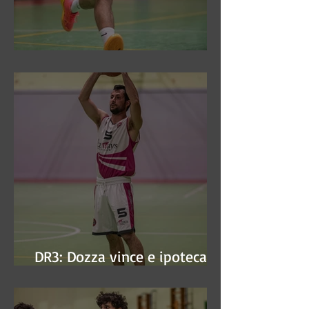
DR3: Sconfitti ed eliminati
DR3: Dozza vince e ipoteca la
finale