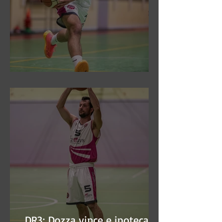
DR3: Sconfitti ed eliminati
DR3: Dozza vince e ipoteca la