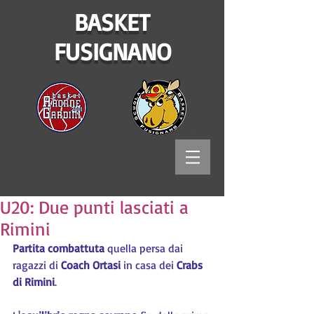
BASKET
FUSIGNANO
U20: Due punti lasciati a
Rimini
Partita combattuta
 quella persa dai 
ragazzi di 
Coach Ortasi
 in casa dei 
Crabs 
di Rimini
.