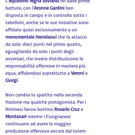
L'
equilibrio regna sovrano
 fin dalle prime 
battute, con l'
Aronne Gardini
 ben 
disposta in campo e in controllo sotto i 
tabelloni, anche se le sue iniziative sono 
affidate quasi esclusivamente a un 
monumentale Hamdaoui
 che fa attacco 
da solo: dieci punti nel primo quarto, 
eguagliando da solo i punti degli 
avversari, che invece distribuiscono le 
responsabilità offensive in maniera più 
equa, affidandosi soprattutto a 
Veroni 
e 
Giorgi
.
Non cambia lo spartito nella seconda 
frazione ma qualche protagonista. Per i 
Riminesi fanno bottino 
Rosario Cruz
 e 
Montanari 
mentre i Fusignanesi 
continuano ad avere la maggior 
produzione offensiva ancora dal totem 