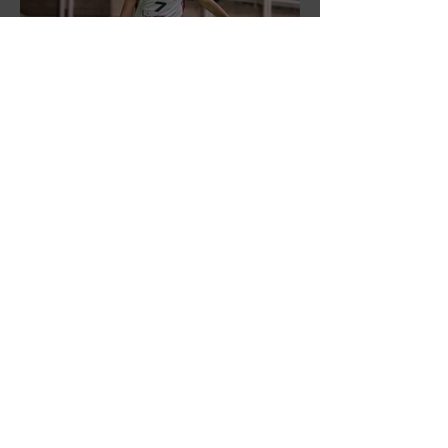
DR3: L'Aronne Gardini fa sua
gara 1 dei quarti play-off.