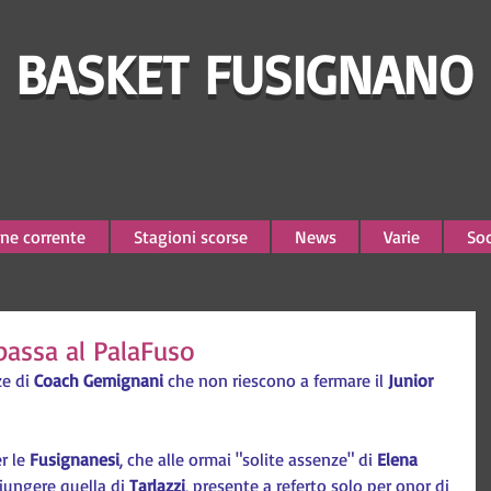
BASKET FUSIGNANO
ne corrente
Stagioni scorse
News
Varie
Soc
 passa al PalaFuso
e di 
Coach Gemignani
 che non riescono a fermare il 
Junior 
r le 
Fusignanesi
, che alle ormai "solite assenze" di 
Elena 
ungere quella di 
Tarlazzi
, presente a referto solo per onor di 