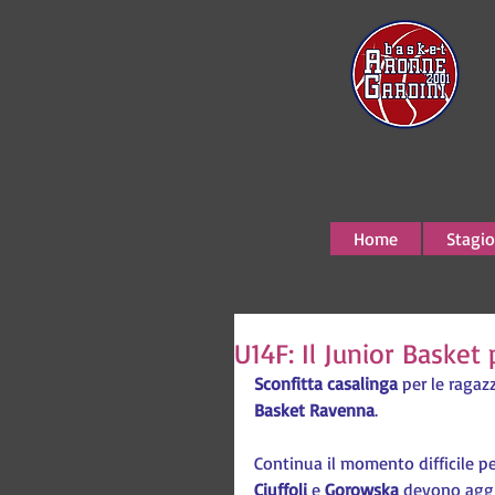
Home
Stagio
U14F: Il Junior Basket
Sconfitta casalinga
 per le ragazz
Basket Ravenna
.
Continua il momento difficile pe
Ciuffoli
 e 
Gorowska 
devono aggi