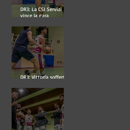
DR3: La CSI Servizi
vince la gara
'antipasto' dei play-off
DR3: Vittoria sofferta a
Faenza