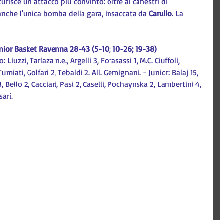
urisce un attacco più convinto: oltre ai canestri di 
a anche l'unica bomba della gara, insaccata da 
Carullo
. La 
nior Basket Ravenna 28-43 (5-10; 10-26; 19-38)
iuzzi, Tarlaza n.e., Argelli 3, Forasassi 1, M.C. Ciuffoli, 
umiati, Golfari 2, Tebaldi 2. All. Gemignani. - Junior: Balaj 15, 
8, Bello 2, Cacciari, Pasi 2, Caselli, Pochaynska 2, Lambertini 4, 
ari.