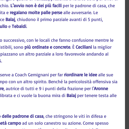
chio. 
L'avvio non è dei più facili
 per le padrone di casa, che 
ita e 
regalano molte palle perse
 alle avversarie. Le 
ce 
Balaj
, chiudono il primo parziale avanti di 5 punti, 
ullo 
e 
Tebaldi
.
 successivo, con le locali che fanno confusione mentre le 
tibili, sono 
più ordinate e concrete
. È 
Ceciliani 
la miglior 
 piazzano un altro parziale a loro favorevole andando al 
.
 serve a Coach Gemignani per far 
riordinare le idee
 alle sue 
mpo con un altro spirito. Benché la pericolosità offensiva sia 
re
, autrice di tutti e 9 i punti della frazione per l'
Aronne 
librata e ci vuole la buona mira di 
Balaj 
per tenere testa alle 
delle padrone di casa
, che stringono le viti in difesa e 
 metà campo
 ad un solo canestro su azione. Come spesso 