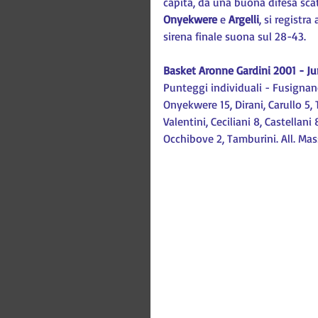
capita, da una buona difesa scat
Onyekwere 
e 
Argelli
, si registr
sirena finale suona sul 28-43.
Basket Aronne Gardini 2001 - Ju
Punteggi individuali - Fusignano: L
Onyekwere 15, Dirani, Carullo 5, T
Valentini, Ceciliani 8, Castellani 
Occhibove 2, Tamburini. All. Mass