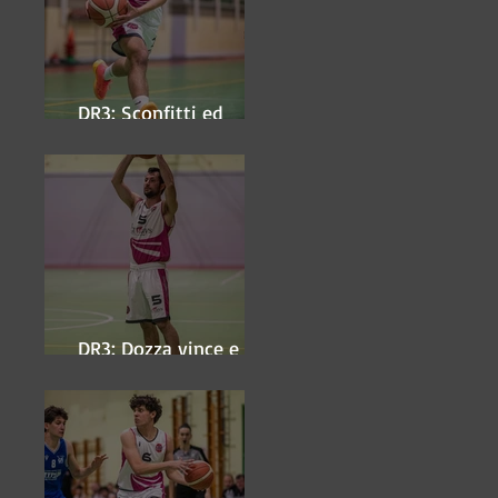
DR3: Sconfitti ed
eliminati
DR3: Dozza vince e
ipoteca la finale