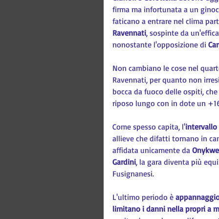
firma ma infortunata a un ginoc
faticano a entrare nel clima part
Ravennati
, sospinte da un'effica
nonostante l'opposizione di 
Car
Non cambiano le cose nel quarto
Ravennati, per quanto non irresis
bocca da fuoco delle ospiti, che
riposo lungo con in dote un +16
Come spesso capita, l'
intervallo
allieve che difatti tornano in ca
affidata unicamente da 
Onykwe
Gardini
, la gara diventa più equi
Fusignanesi.
L'ultimo periodo è 
appannaggio 
limitano i danni nella propri a