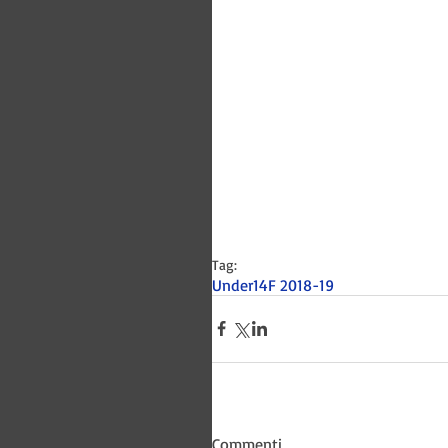
Tag:
Under14F 2018-19
Bitways -
Commenti