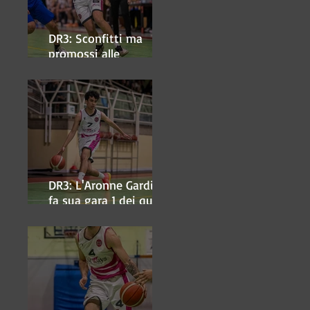
DR3: Sconfitti ma
promossi alle
semifinali
DR3: L'Aronne Gardini
fa sua gara 1 dei quarti
play-off.