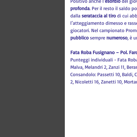
Positivo anche l
’esordio
 del gi
profonda
. Per il resto il saldo 
dalla 
serataccia al tiro 
di cui ab
l’atteggiamento dimesso e rasse
giocatori. Nel campionato Promo
pubblico
 sempre 
numeroso
, è 
Fata Roba Fusignano – Pol. Far
Punteggi individuali - Fata Roba
Malva, Melandri 2, Zanzi 11, Berard
Consandolo: Passetti 10, Baldi, Ce
2, Nicoletti 16, Zanetti 10, Mortar