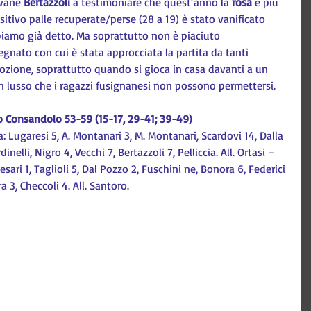
ovane
 Bertazzoli
 a testimoniare che quest’anno la
 rosa
 è più 
positivo palle recuperate/perse (28 a 19) è stato vanificato 
biamo già detto. Ma soprattutto non è piaciuto 
gnato con cui è stata approcciata la partita da tanti 
zione, soprattutto quando si gioca in casa davanti a un 
un lusso che i ragazzi fusignanesi non possono permettersi.
o Consandolo 53-59 (15-17, 29-41; 39-49)
: Lugaresi 5, A. Montanari 3, M. Montanari, Scardovi 14, Dalla 
inelli, Nigro 4, Vecchi 7, Bertazzoli 7, Pelliccia. All. Ortasi – 
sari 1, Taglioli 5, Dal Pozzo 2, Fuschini ne, Bonora 6, Federici 
a 3, Checcoli 4. All. Santoro.