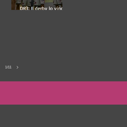
DR3: Il derby lo vince
ancora Lugo
1/11