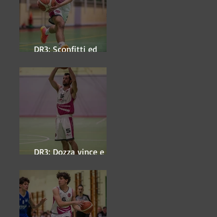
DR3: Sconfitti ed
eliminati
DR3: Dozza vince e
ipoteca la finale