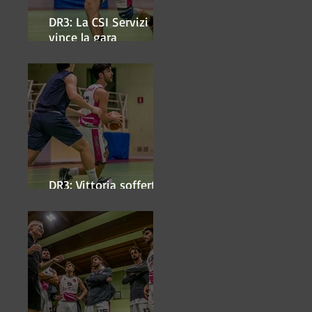
DR3: La CSI Servizi
vince la gara
'antipasto' dei play-off
DR3: Vittoria sofferta a
Faenza