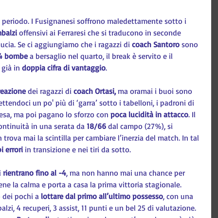
o periodo. I Fusignanesi soffrono maledettamente sotto i 
balzi
 offensivi ai Ferraresi che si traducono in seconde 
ducia. Se ci aggiungiamo che i ragazzi di 
coach Santoro
 sono 
4 bombe
 a bersaglio nel quarto, il break è servito e il 
già in 
doppia cifra di vantaggio
.
reazione
 dei ragazzi di 
coach Ortasi,
 ma oramai i buoi sono 
ttendoci un po' più di ‘garra’ sotto i tabelloni, i padroni di 
fesa, ma poi pagano lo sforzo con 
poca lucidità in attacco
. Il 
ntinuità in una serata da 
18/66
 dal campo (27%), si 
rova mai la scintilla per cambiare l’inerzia del match. In tal 
i errori
 in transizione e nei tiri da sotto.
i
 rientrano fino al -4
, ma non hanno mai una chance per 
ne la calma e porta a casa la prima vittoria stagionale.
 dei pochi a 
lottare dal primo all’ultimo possesso
, con una 
lzi, 4 recuperi, 3 assist, 11 punti e un bel 25 di valutazione.