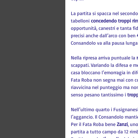
La partita si spacca nel second
tabelloni 
concedendo troppi rim
opportunità, canestri e tanta fi
precisi anche dall’arco con ben 
Consandolo va alla pausa lunga 
Nella ripresa arriva puntuale la 
scappati. Variando la difesa e me
casa bloccano l’emorragia in di
Fata Roba non segna mai con co
riavvicina nel punteggio ma non t
senso pesano tantissimo i 
tropp
Nell’ultimo quarto i Fusignanes
l’aggancio. Il Consandolo mantie
Per il Fata Roba bene 
Zanzi
, uno
partita a tutto campo da 12 rimba