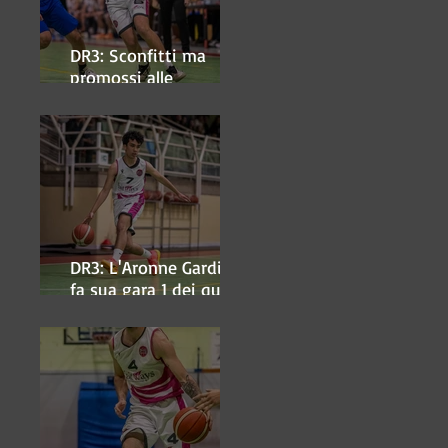
DR3: Sconfitti ma
promossi alle
semifinali
DR3: L'Aronne Gardini
fa sua gara 1 dei quarti
play-off.