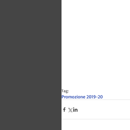
Tag:
Promozione 2019-20
Bitways -