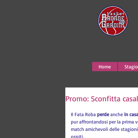
Home
Stagio
Promo: Sconfitta casa
Il Fata Roba 
perde 
anche 
in casa
pur affrontandosi per la prima v
match amichevoli delle stagioni
ospiti.