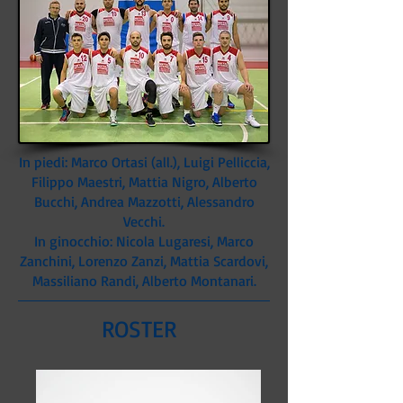
In piedi: Marco Ortasi (all.), Luigi Pelliccia,
Filippo Maestri, Mattia Nigro, Alberto
Bucchi, Andrea Mazzotti, Alessandro
Vecchi.
In ginocchio: Nicola Lugaresi, Marco
Zanchini, Lorenzo Zanzi, Mattia Scardovi,
Massiliano Randi, Alberto Montanari.
ROSTER