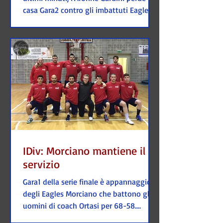
casa Gara2 contro gli imbattuti Eagles di
Morciano e...
IDiv: Morciano mantiene il
servizio
Gara1 della serie finale è appannaggio
degli Eagles Morciano che battono gli
uomini di coach Ortasi per 68-58.
L'Aronne Gardini affronta...