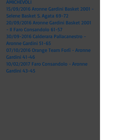
AMICHEVOLI
15/09/2016 Aronne Gardini Basket 2001 -
Selene Basket S. Agata 69-72
20/09/2016 Aronne Gardini Basket 2001
- Il Faro Consandolo 61-57
30/09-2016 Calderara Pallacanestro -
Aronne Gardini 51-65
07/10/2016 Orange Team Forlì - Aronne
Gardini 41-46
10/02/2017 Faro Consandolo - Aronne
Gardini 43-45