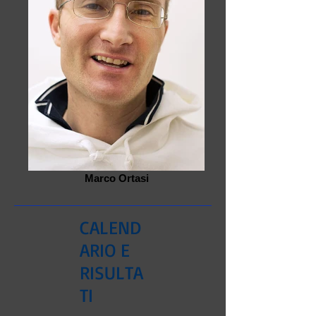
Marco Ortasi
CALEND
ARIO E
RISULTA
TI